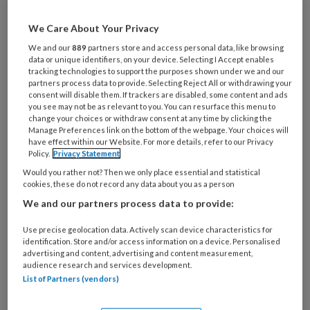
artikelen gratis per maand
We Care About Your Privacy
Al een account of abonnement?
Log dan in
We and our
889
partners store and access personal data, like browsing
data or unique identifiers, on your device. Selecting I Accept enables
tracking technologies to support the purposes shown under we and our
partners process data to provide. Selecting Reject All or withdrawing your
Wat
consent will disable them. If trackers are disabled, some content and ads
is
you see may not be as relevant to you. You can resurface this menu to
change your choices or withdraw consent at any time by clicking the
je
Manage Preferences link on the bottom of the webpage. Your choices will
e-
have effect within our Website. For more details, refer to our Privacy
Kies
mailadres?
Policy.
Privacy Statement
je
*
*
Would you rather not? Then we only place essential and statistical
wachtwoord*
*
cookies, these do not record any data about you as a person
Kies
We and our partners process data to provide:
je
Use precise geolocation data. Actively scan device characteristics for
functie
*
identification. Store and/or access information on a device. Personalised
advertising and content, advertising and content measurement,
Bij
audience research and services development.
welke
List of Partners (vendors)
organisatie
werk