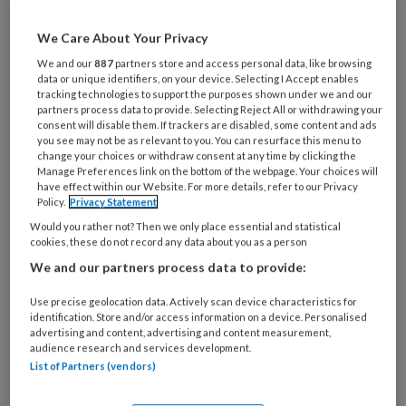
Al een account of abonnement?
Log dan in
We Care About Your Privacy
Wat
We and our
887
partners store and access personal data, like browsing
is
data or unique identifiers, on your device. Selecting I Accept enables
tracking technologies to support the purposes shown under we and our
je
partners process data to provide. Selecting Reject All or withdrawing your
e-
consent will disable them. If trackers are disabled, some content and ads
Kies
you see may not be as relevant to you. You can resurface this menu to
mailadres?
je
change your choices or withdraw consent at any time by clicking the
*
*
wachtwoord*
*
Manage Preferences link on the bottom of the webpage. Your choices will
have effect within our Website. For more details, refer to our Privacy
Kies
Policy.
Privacy Statement
je
Would you rather not? Then we only place essential and statistical
cookies, these do not record any data about you as a person
functie
*
We and our partners process data to provide:
Bij
welke
Use precise geolocation data. Actively scan device characteristics for
organisatie
identification. Store and/or access information on a device. Personalised
advertising and content, advertising and content measurement,
werk
Untitled
audience research and services development.
Ontvang 2x per week de
je?
List of Partners (vendors)
KinderopvangTotaal nieuwsbrief