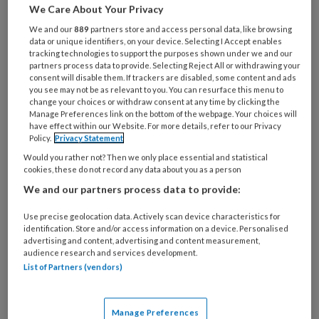
Al een account of abonnement?
Log dan in
We Care About Your Privacy
We and our
889
partners store and access personal data, like browsing
data or unique identifiers, on your device. Selecting I Accept enables
Wat
tracking technologies to support the purposes shown under we and our
is
partners process data to provide. Selecting Reject All or withdrawing your
je
consent will disable them. If trackers are disabled, some content and ads
you see may not be as relevant to you. You can resurface this menu to
e-
Kies
change your choices or withdraw consent at any time by clicking the
mailadres?
Manage Preferences link on the bottom of the webpage. Your choices will
je
have effect within our Website. For more details, refer to our Privacy
*
*
wachtwoord*
*
Policy.
Privacy Statement
Would you rather not? Then we only place essential and statistical
Kies
cookies, these do not record any data about you as a person
je
We and our partners process data to provide:
functie
*
Bij
Use precise geolocation data. Actively scan device characteristics for
identification. Store and/or access information on a device. Personalised
welke
advertising and content, advertising and content measurement,
organisatie
audience research and services development.
werk
List of Partners (vendors)
Untitled
Ontvang 2x per week de
je?
KinderopvangTotaal nieuwsbrief
Manage Preferences