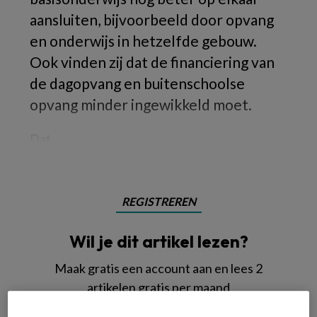
aansluiten, bijvoorbeeld door opvang
en onderwijs in hetzelfde gebouw.
Ook vinden zij dat de financiering van
de dagopvang en buitenschoolse
opvang minder ingewikkeld moet.
Dat
REGISTREREN
Wil je dit artikel lezen?
Maak gratis een account aan en lees 2
artikelen gratis per maand