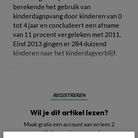
berekende het gebruik van
kinderdagopvang door kinderen van 0
tot 4 jaar en concludeert een afname
van 11 procent vergeleken met 2011.
Eind 2013 gingen er 284 duizend
kinderen naar het kinderdagverblijf.
In
REGISTREREN
Wil je dit artikel lezen?
Maak gratis een account aan en lees 2
artikelen gratis per maand