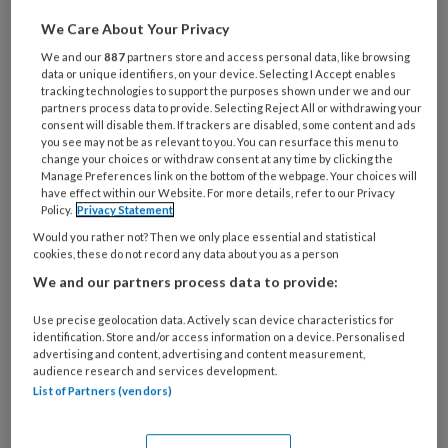
Al een account of abonnement?
Log dan in
We Care About Your Privacy
We and our
887
partners store and access personal data, like browsing
data or unique identifiers, on your device. Selecting I Accept enables
Wat
tracking technologies to support the purposes shown under we and our
partners process data to provide. Selecting Reject All or withdrawing your
is
consent will disable them. If trackers are disabled, some content and ads
je
you see may not be as relevant to you. You can resurface this menu to
e-
change your choices or withdraw consent at any time by clicking the
Kies
Manage Preferences link on the bottom of the webpage. Your choices will
mailadres?
je
have effect within our Website. For more details, refer to our Privacy
*
*
Policy.
Privacy Statement
wachtwoord*
*
Would you rather not? Then we only place essential and statistical
Kies
cookies, these do not record any data about you as a person
je
We and our partners process data to provide:
functie
*
Use precise geolocation data. Actively scan device characteristics for
Bij
identification. Store and/or access information on a device. Personalised
welke
advertising and content, advertising and content measurement,
organisatie
audience research and services development.
List of Partners (vendors)
werk
Untitled
Ontvang 2x per week de
je?
KinderopvangTotaal nieuwsbrief