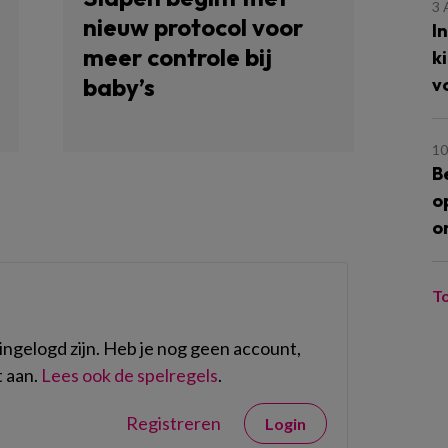
3
nieuw protocol voor
I
meer controle bij
k
baby’s
v
10
B
o
o
T
ngelogd zijn. Heb je nog geen account,
 aan.
Lees ook de spelregels
.
Registreren
Login