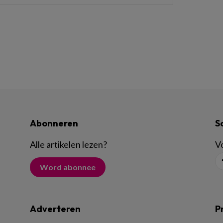
Abonneren
S
Alle artikelen lezen
?
Vo
Word abonnee
Adverteren
P