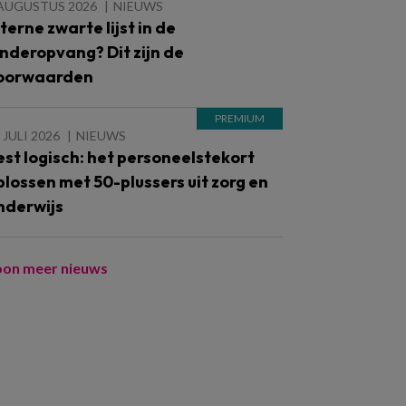
 AUGUSTUS 2026
NIEUWS
nterne zwarte lijst in de
inderopvang? Dit zijn de
oorwaarden
 JULI 2026
NIEUWS
est logisch: het personeelstekort
plossen met 50-plussers uit zorg en
nderwijs
oon meer nieuws