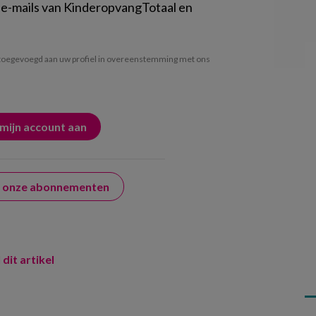
 e-mails van KinderopvangTotaal en
oegevoegd aan uw profiel in overeenstemming met ons
er onze abonnementen
 dit artikel