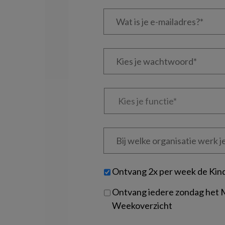
Wat
is
je
e-
Kies
mailadres?
je
*
*
wachtwoord*
*
Kies
je
functie
*
Bij
welke
organisatie
werk
Untitled
Ontvang 2x per week de Kin
je?
Ontvang iedere zondag het
Weekoverzicht