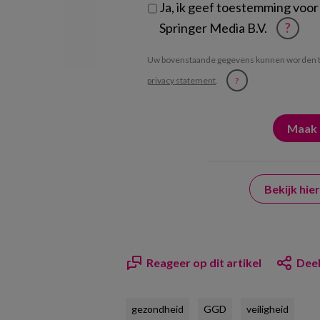
Ja, ik geef toestemming voor
Springer Media B.V.
?
Uw bovenstaande gegevens kunnen worden t
privacy statement
.
?
Bekijk hi
Reageer op dit artikel
Deel
gezondheid
GGD
veiligheid