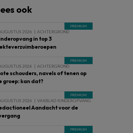
ees ook
 AUGUSTUS 2026
ACHTERGROND
inderopvang in top 3
iekteverzuimberoepen
 AUGUSTUS 2026
ACHTERGROND
lote schouders, navels of tenen op
e groep: kan dat?
 AUGUSTUS 2026
VAKBLAD KINDEROPVANG
edactioneel Aandacht voor de
vergang