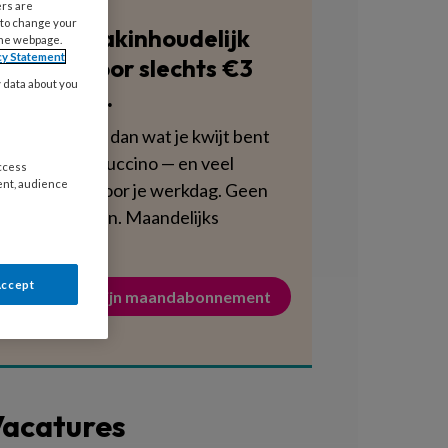
ers are
 to change your
Blijf vakinhoudelijk
the webpage.
cy Statement
scherp voor slechts €3
y data about you
per week.
Dat is minder dan wat je kwijt bent
aan een cappuccino — en veel
access
ent, audience
voedzamer voor je werkdag. Geen
verplichtingen. Maandelijks
opzegbaar.
Accept
Activeer mijn maandabonnement
acatures