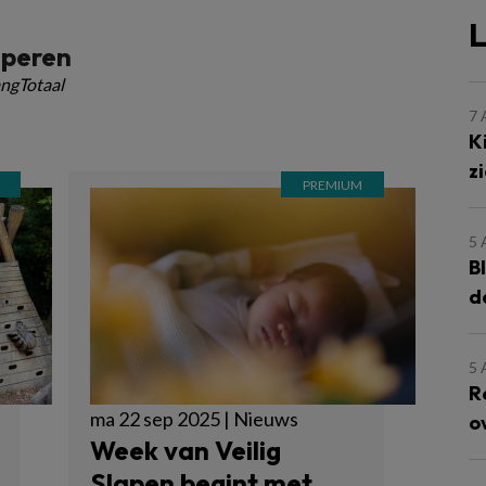
L
speren
ngTotaal
7
K
z
5
B
d
5
R
ma 22 sep 2025 | Nieuws
o
Week van Veilig
Slapen begint met