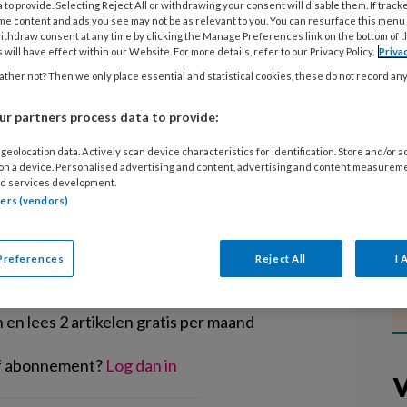
 to provide. Selecting Reject All or withdrawing your consent will disable them. If track
me content and ads you see may not be as relevant to you. You can resurface this menu
ithdraw consent at any time by clicking the Manage Preferences link on the bottom of 
aracetamol aan een ziek kind. Terwijl zowel
 will have effect within our Website. For more details, refer to our Privacy Policy.
Priva
, stelt huisarts Bernard Leenstra deze eerste
ther not? Then we only place essential and statistical cookies, these do not record an
r partners process data to provide:
geolocation data. Actively scan device characteristics for identification. Store and/or 
 on a device. Personalised advertising and content, advertising and content measurem
d services development.
tners (vendors)
EGISTREREN
Preferences
Reject All
I 
t artikel lezen?
en lees 2 artikelen gratis per maand
of abonnement?
Log dan in
V