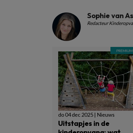
Sophie van A
Redacteur Kinderopva
do 04 dec 2025 | Nieuws
Uitstapjes in de
kinderopvang: wat