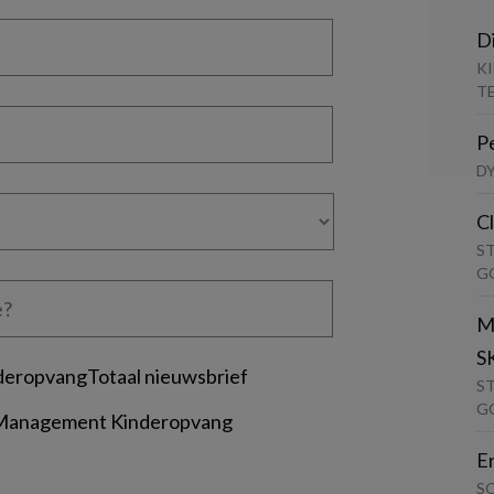
D
K
T
P
D
C
S
G
M
S
deropvangTotaal nieuwsbrief
S
G
 Management Kinderopvang
E
S