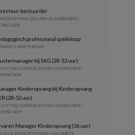
irecteur-bestuurder
INDEROPVANG ZEEUWS-VLAANDEREN |
ERNEUZEN
edagogisch professional spelinloop
YNAMO | AMSTERDAM
lustermanager bij SKG (28-32 uur)
TICHTING KINDERCENTRA GORINCHEM |
ORINCHEM
anager Kinderopvang bij Kinderopvang
KR (28-32 uur)
TICHTING KINDERCENTRA GORINCHEM |
ORINCHEM
rvaren Manager Kinderopvang (36 uur)
OLIDOE KINDEROPVANG | AALSMEER