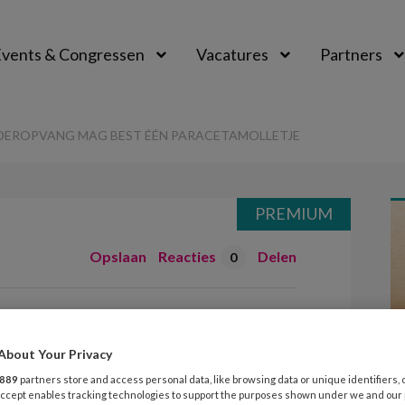
vents & Congressen
Vacatures
Partners
aal
INDEROPVANG MAG BEST ÉÉN PARACETAMOLLETJE
PREMIUM
Opslaan
Reacties
Delen
0
nd op
mag best één
About Your Privacy
889
partners store and access personal data, like browsing data or unique identifiers, 
tje
 Accept enables tracking technologies to support the purposes shown under we and our