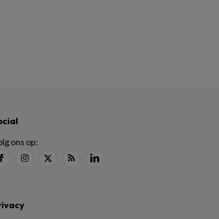
ocial
lg ons op:
rivacy