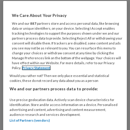
Al een account of abonnement?
Log dan in
We Care About Your Privacy
We and our
887
partners store and access personal data, like browsing
Wat
data or unique identifiers, on your device. Selecting I Accept enables
tracking technologies to support the purposes shown under we and our
is
partners process data to provide. Selecting Reject All or withdrawing your
je
consent will disable them. If trackers are disabled, some content and ads
e-
you see may not be as relevant to you. You can resurface this menu to
Kies
change your choices or withdraw consent at any time by clicking the
mailadres?
je
Manage Preferences link on the bottom of the webpage. Your choices will
*
*
have effect within our Website. For more details, refer to our Privacy
wachtwoord*
*
Policy.
Privacy Statement
Kies
Would you rather not? Then we only place essential and statistical
je
cookies, these do not record any data about you as a person
functie
*
We and our partners process data to provide:
Bij
Use precise geolocation data. Actively scan device characteristics for
welke
identification. Store and/or access information on a device. Personalised
organisatie
advertising and content, advertising and content measurement,
audience research and services development.
werk
Untitled
List of Partners (vendors)
Ontvang 2x per week de
je?