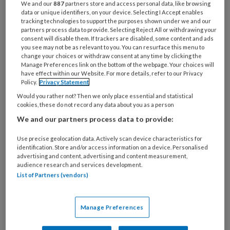
Bij
We and our
887
partners store and access personal data, like browsing
data or unique identifiers, on your device. Selecting I Accept enables
welke
tracking technologies to support the purposes shown under we and our
organisatie
partners process data to provide. Selecting Reject All or withdrawing your
werk
consent will disable them. If trackers are disabled, some content and ads
Untitled
you see may not be as relevant to you. You can resurface this menu to
Ontvang 2x per week de
je?
change your choices or withdraw consent at any time by clicking the
KinderopvangTotaal nieuwsbrief
Manage Preferences link on the bottom of the webpage. Your choices will
have effect within our Website. For more details, refer to our Privacy
Policy.
Privacy Statement
Ontvang iedere zondag het
Would you rather not? Then we only place essential and statistical
Management Kinderopvang
cookies, these do not record any data about you as a person
Weekoverzicht
We and our partners process data to provide:
Use precise geolocation data. Actively scan device characteristics for
Ja, ik geef toestemming voor e-mails
identification. Store and/or access information on a device. Personalised
van KinderopvangTotaal en
advertising and content, advertising and content measurement,
audience research and services development.
Springer Media B.V.
?
List of Partners (vendors)
Uw bovenstaande gegevens kunnen worden toegevoegd aan
Manage Preferences
uw profiel in overeenstemming met ons
privacy statement
.
?