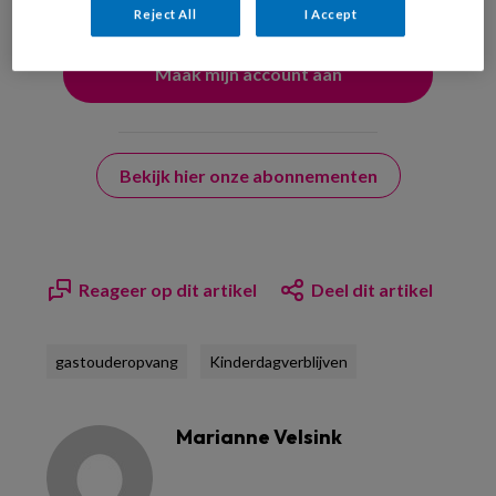
Reject All
I Accept
Bekijk hier onze abonnementen
Reageer op dit artikel
Deel dit artikel
gastouderopvang
Kinderdagverblijven
Marianne Velsink