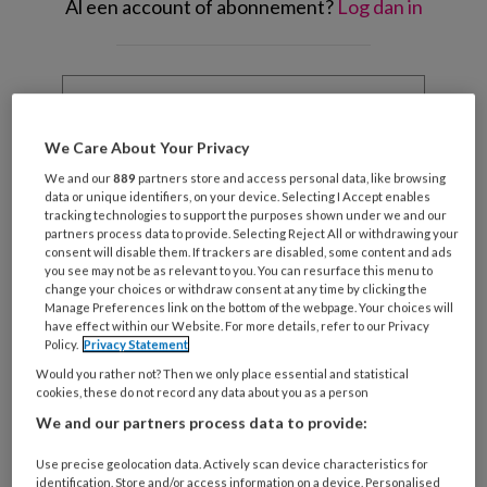
Al een account of abonnement?
Log dan in
Wat
is
je
e-
We Care About Your Privacy
Kies
mailadres?
We and our
889
partners store and access personal data, like browsing
je
*
*
data or unique identifiers, on your device. Selecting I Accept enables
wachtwoord*
*
tracking technologies to support the purposes shown under we and our
partners process data to provide. Selecting Reject All or withdrawing your
Kies
consent will disable them. If trackers are disabled, some content and ads
je
you see may not be as relevant to you. You can resurface this menu to
change your choices or withdraw consent at any time by clicking the
functie
*
Manage Preferences link on the bottom of the webpage. Your choices will
have effect within our Website. For more details, refer to our Privacy
Bij
Policy.
Privacy Statement
welke
Would you rather not? Then we only place essential and statistical
organisatie
cookies, these do not record any data about you as a person
werk
Untitled
We and our partners process data to provide:
Ontvang 2x per week de
je?
KinderopvangTotaal nieuwsbrief
Use precise geolocation data. Actively scan device characteristics for
identification. Store and/or access information on a device. Personalised