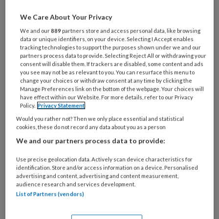
artikelen gratis per maand
We Care About Your Privacy
Al een account of abonnement?
Log dan in
We and our
889
partners store and access personal data, like browsing
data or unique identifiers, on your device. Selecting I Accept enables
tracking technologies to support the purposes shown under we and our
partners process data to provide. Selecting Reject All or withdrawing your
Wat
consent will disable them. If trackers are disabled, some content and ads
is
you see may not be as relevant to you. You can resurface this menu to
change your choices or withdraw consent at any time by clicking the
je
Manage Preferences link on the bottom of the webpage. Your choices will
e-
have effect within our Website. For more details, refer to our Privacy
Kies
mailadres?
Policy.
Privacy Statement
je
*
*
Would you rather not? Then we only place essential and statistical
wachtwoord*
*
cookies, these do not record any data about you as a person
Kies
We and our partners process data to provide:
je
Use precise geolocation data. Actively scan device characteristics for
functie
*
identification. Store and/or access information on a device. Personalised
advertising and content, advertising and content measurement,
Bij
audience research and services development.
welke
List of Partners (vendors)
organisatie
werk
Untitled