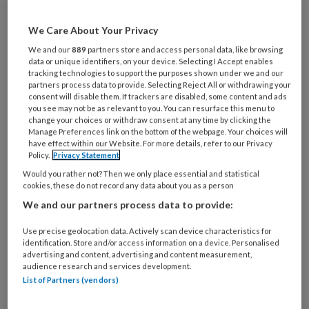
Maak gratis een account aan en lees 2
We Care About Your Privacy
artikelen gratis per maand
We and our
889
partners store and access personal data, like browsing
data or unique identifiers, on your device. Selecting I Accept enables
Al een account of abonnement?
Log dan in
tracking technologies to support the purposes shown under we and our
partners process data to provide. Selecting Reject All or withdrawing your
consent will disable them. If trackers are disabled, some content and ads
you see may not be as relevant to you. You can resurface this menu to
Wat
change your choices or withdraw consent at any time by clicking the
is
Manage Preferences link on the bottom of the webpage. Your choices will
have effect within our Website. For more details, refer to our Privacy
je
Policy.
Privacy Statement
e-
Kies
Would you rather not? Then we only place essential and statistical
mailadres?
je
cookies, these do not record any data about you as a person
*
*
wachtwoord*
*
We and our partners process data to provide:
Kies
Use precise geolocation data. Actively scan device characteristics for
je
identification. Store and/or access information on a device. Personalised
advertising and content, advertising and content measurement,
functie
*
audience research and services development.
Bij
List of Partners (vendors)
welke