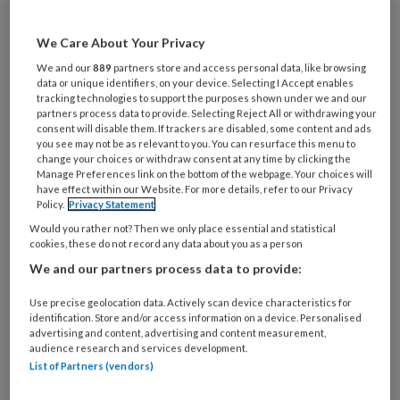
artikelen gratis per maand
We Care About Your Privacy
Al een account of abonnement?
Log dan in
We and our
889
partners store and access personal data, like browsing
data or unique identifiers, on your device. Selecting I Accept enables
tracking technologies to support the purposes shown under we and our
partners process data to provide. Selecting Reject All or withdrawing your
Wat
consent will disable them. If trackers are disabled, some content and ads
is
you see may not be as relevant to you. You can resurface this menu to
je
change your choices or withdraw consent at any time by clicking the
Manage Preferences link on the bottom of the webpage. Your choices will
e-
Kies
have effect within our Website. For more details, refer to our Privacy
mailadres?
Policy.
Privacy Statement
je
*
*
wachtwoord*
*
Would you rather not? Then we only place essential and statistical
cookies, these do not record any data about you as a person
Kies
We and our partners process data to provide:
je
functie
*
Use precise geolocation data. Actively scan device characteristics for
identification. Store and/or access information on a device. Personalised
Bij
advertising and content, advertising and content measurement,
audience research and services development.
welke
List of Partners (vendors)
organisatie
werk