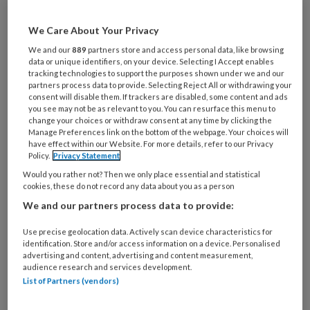
Wil je dit artikel lezen?
We Care About Your Privacy
Maak gratis een account aan en lees 2
We and our
889
partners store and access personal data, like browsing
artikelen gratis per maand
data or unique identifiers, on your device. Selecting I Accept enables
tracking technologies to support the purposes shown under we and our
partners process data to provide. Selecting Reject All or withdrawing your
Al een account of abonnement?
Log dan in
consent will disable them. If trackers are disabled, some content and ads
you see may not be as relevant to you. You can resurface this menu to
change your choices or withdraw consent at any time by clicking the
Wat
Manage Preferences link on the bottom of the webpage. Your choices will
have effect within our Website. For more details, refer to our Privacy
is
Policy.
Privacy Statement
je
Would you rather not? Then we only place essential and statistical
e-
Kies
cookies, these do not record any data about you as a person
mailadres?
je
We and our partners process data to provide:
*
*
wachtwoord*
*
Use precise geolocation data. Actively scan device characteristics for
Kies
identification. Store and/or access information on a device. Personalised
advertising and content, advertising and content measurement,
je
audience research and services development.
functie
*
List of Partners (vendors)
Bij