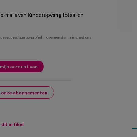
 e-mails van KinderopvangTotaal en
oegevoegd aan uw profiel in overeenstemming met ons
er onze abonnementen
 dit artikel