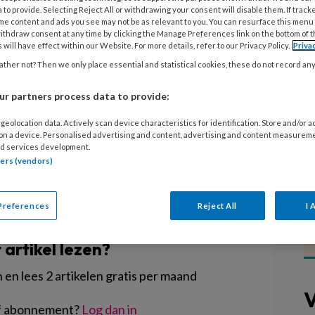
 maar ook jonge kinderen maken
 to provide. Selecting Reject All or withdrawing your consent will disable them. If track
me content and ads you see may not be as relevant to you. You can resurface this menu
als een filmpje kijken op de tablet of
ithdraw consent at any time by clicking the Manage Preferences link on the bottom of 
 Dit mediagebruik kent voordelen,
 will have effect within our Website. For more details, refer to our Privacy Policy.
Priva
ther not? Then we only place essential and statistical cookies, these do not record an
 beweging. Daarom komt het Trimbos-
es, dat kinderopvangprofessionals
r partners process data to provide:
egeleiden en ouders te adviseren.
geolocation data. Actively scan device characteristics for identification. Store and/or 
 on a device. Personalised advertising and content, advertising and content measurem
d services development.
tners (vendors)
Preferences
Reject All
I 
EGISTREREN
t artikel lezen?
en lees 2 artikelen gratis per maand
V
of abonnement?
Log dan in