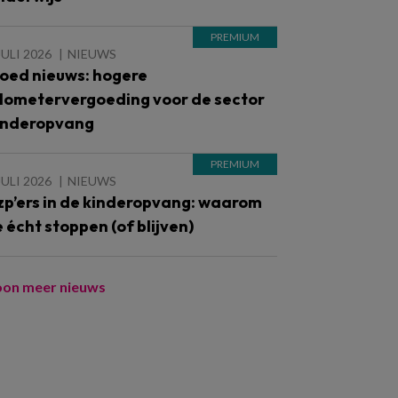
JULI 2026
NIEUWS
oed nieuws: hogere
ilometervergoeding voor de sector
inderopvang
JULI 2026
NIEUWS
zp’ers in de kinderopvang: waarom
e écht stoppen (of blijven)
oon meer nieuws