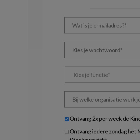
Wat
is
je
e-
Kies
mailadres?
je
*
*
wachtwoord*
*
Kies
je
functie
*
Bij
welke
organisatie
werk
Untitled
Ontvang 2x per week de Kin
je?
Ontvang iedere zondag het
Weekoverzicht