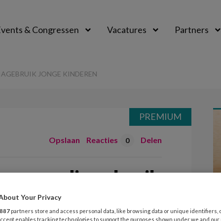
vents & Congressen
Vacatures
Partners
aal
IAGEBRUIK JONGE KINDEREN
PREMIUM
Opslaan
Reacties
Delen
0
voor mediagebruik
About Your Privacy
887
partners store and access personal data, like browsing data or unique identifiers, 
 Accept enables tracking technologies to support the purposes shown under we and our