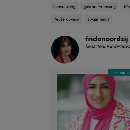
babyopvang
gastouderopvang
Kin
Peuteropvang
social media
fridanoordzij
Redacteur Kinderopva