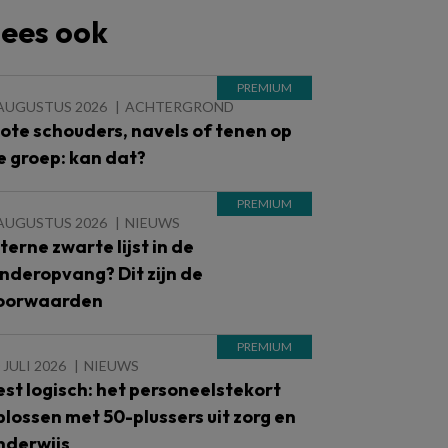
ees ook
 AUGUSTUS 2026
ACHTERGROND
lote schouders, navels of tenen op
e groep: kan dat?
 AUGUSTUS 2026
NIEUWS
nterne zwarte lijst in de
inderopvang? Dit zijn de
oorwaarden
 JULI 2026
NIEUWS
est logisch: het personeelstekort
plossen met 50-plussers uit zorg en
nderwijs