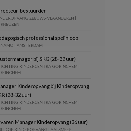
irecteur-bestuurder
INDEROPVANG ZEEUWS-VLAANDEREN |
ERNEUZEN
edagogisch professional spelinloop
YNAMO | AMSTERDAM
lustermanager bij SKG (28-32 uur)
TICHTING KINDERCENTRA GORINCHEM |
ORINCHEM
anager Kinderopvang bij Kinderopvang
KR (28-32 uur)
TICHTING KINDERCENTRA GORINCHEM |
ORINCHEM
rvaren Manager Kinderopvang (36 uur)
OLIDOE KINDEROPVANG | AALSMEER