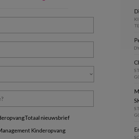
D
K
T
P
D
C
S
G
M
S
S
G
deropvangTotaal nieuwsbrief
E
 Management Kinderopvang
S