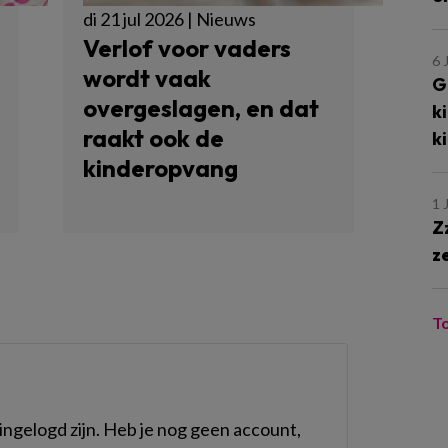
di 21 jul 2026 | Nieuws
Verlof voor vaders
6 
wordt vaak
G
overgeslagen, en dat
k
raakt ook de
k
kinderopvang
1 
Z
z
T
ngelogd zijn. Heb je nog geen account,