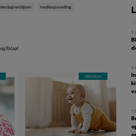
L
derdagverblijven
mediaopvoeding
5
B
d
ngTotaal
3
I
k
v
10
B
o
o