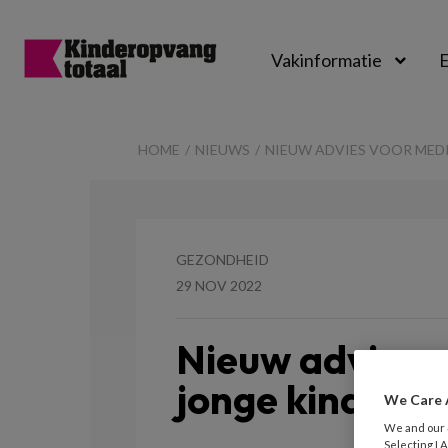
Vakinformatie
E
Kinderopvangtot
HOME
NIEUWS
NIEUW ADVIES VOOR MED
GEZONDHEID
29 NOV 2022
Nieuw advies 
jonge kinderen
We Care 
We and our
Selecting I