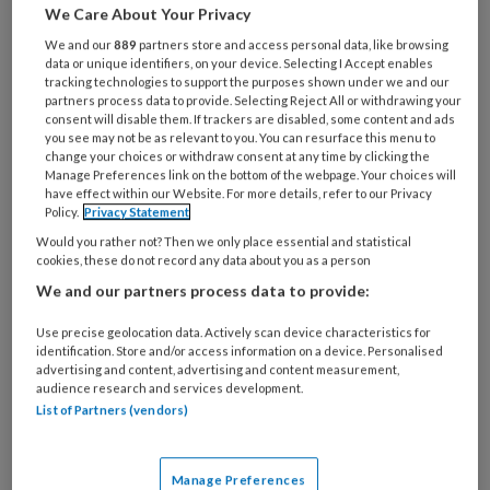
We Care About Your Privacy
Al een account of abonnement?
Log dan in
We and our
889
partners store and access personal data, like browsing
data or unique identifiers, on your device. Selecting I Accept enables
tracking technologies to support the purposes shown under we and our
partners process data to provide. Selecting Reject All or withdrawing your
Wat
consent will disable them. If trackers are disabled, some content and ads
is
you see may not be as relevant to you. You can resurface this menu to
je
change your choices or withdraw consent at any time by clicking the
Manage Preferences link on the bottom of the webpage. Your choices will
e-
Kies
have effect within our Website. For more details, refer to our Privacy
mailadres?
Policy.
Privacy Statement
je
*
*
wachtwoord*
*
Would you rather not? Then we only place essential and statistical
cookies, these do not record any data about you as a person
Kies
We and our partners process data to provide:
je
functie
*
Use precise geolocation data. Actively scan device characteristics for
identification. Store and/or access information on a device. Personalised
Bij
advertising and content, advertising and content measurement,
welke
audience research and services development.
List of Partners (vendors)
organisatie
werk
Untitled
Ontvang 2x per week de
je?
Manage Preferences