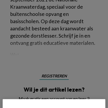
Kraanwaterdag, speciaal voor de
buitenschoolse opvang en
basisscholen. Op deze dag wordt
aandacht besteed aan kraanwater als
gezonde dorstlesser. Schrijf je in en
ontvang gratis educatieve materialen.
Wist
REGISTREREN
Wil je dit artikel lezen?
Maak gratis een account aan en lees 2
artikelen gratis per maand