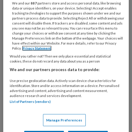
We and our
887
partners store and access personal data, like browsing
organisatie
data or unique identifiers, on your device. Selecting I Accept enables
werk
tracking technologies to support the purposes shown under we and our
Untitled
Ontvang 2x per week de
je?
partners process data to provide. Selecting Reject All or withdrawing your
consent will disable them. If trackers are disabled, some content and ads
KinderopvangTotaal nieuwsbrief
you see may not be as relevant to you. You can resurface this menu to
change your choices or withdraw consent at any time by clicking the
Manage Preferences link on the bottom of the webpage. Your choices will
Ontvang iedere zondag het
have effect within our Website. For more details, refer to our Privacy
Management Kinderopvang
Policy.
Privacy Statement
Weekoverzicht
Would you rather not? Then we only place essential and statistical
cookies, these do not record any data about you as a person
We and our partners process data to provide:
Ja, ik geef toestemming voor e-mails
van KinderopvangTotaal en
Use precise geolocation data. Actively scan device characteristics for
identification. Store and/or access information on a device. Personalised
Springer Media B.V.
?
advertising and content, advertising and content measurement,
audience research and services development.
List of Partners (vendors)
Uw bovenstaande gegevens kunnen worden toegevoegd aan
uw profiel in overeenstemming met ons
privacy statement
.
?
Manage Preferences