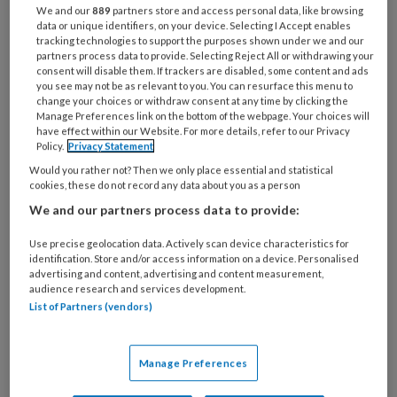
Bij
We and our
889
partners store and access personal data, like browsing
welke
data or unique identifiers, on your device. Selecting I Accept enables
tracking technologies to support the purposes shown under we and our
organisatie
partners process data to provide. Selecting Reject All or withdrawing your
werk
consent will disable them. If trackers are disabled, some content and ads
Untitled
Ontvang 2x per week de
je?
you see may not be as relevant to you. You can resurface this menu to
change your choices or withdraw consent at any time by clicking the
KinderopvangTotaal nieuwsbrief
Manage Preferences link on the bottom of the webpage. Your choices will
have effect within our Website. For more details, refer to our Privacy
Policy.
Privacy Statement
Ontvang iedere zondag het
Would you rather not? Then we only place essential and statistical
Management Kinderopvang
cookies, these do not record any data about you as a person
Weekoverzicht
We and our partners process data to provide:
Ja, ik geef toestemming voor e-mails
Use precise geolocation data. Actively scan device characteristics for
identification. Store and/or access information on a device. Personalised
van KinderopvangTotaal en
advertising and content, advertising and content measurement,
audience research and services development.
Springer Media B.V.
?
List of Partners (vendors)
Uw bovenstaande gegevens kunnen worden toegevoegd aan
Manage Preferences
uw profiel in overeenstemming met ons
privacy statement
.
?