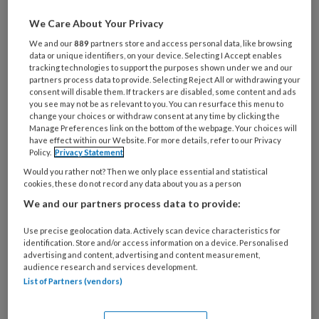
Maak gratis een account aan en lees 2
We Care About Your Privacy
artikelen gratis per maand
We and our
889
partners store and access personal data, like browsing
data or unique identifiers, on your device. Selecting I Accept enables
Al een account of abonnement?
Log dan in
tracking technologies to support the purposes shown under we and our
partners process data to provide. Selecting Reject All or withdrawing your
consent will disable them. If trackers are disabled, some content and ads
you see may not be as relevant to you. You can resurface this menu to
Wat
change your choices or withdraw consent at any time by clicking the
is
Manage Preferences link on the bottom of the webpage. Your choices will
have effect within our Website. For more details, refer to our Privacy
je
Policy.
Privacy Statement
e-
Kies
Would you rather not? Then we only place essential and statistical
mailadres?
je
cookies, these do not record any data about you as a person
*
*
wachtwoord*
*
We and our partners process data to provide:
Kies
Use precise geolocation data. Actively scan device characteristics for
je
identification. Store and/or access information on a device. Personalised
advertising and content, advertising and content measurement,
functie
*
audience research and services development.
Bij
List of Partners (vendors)
welke
organisatie