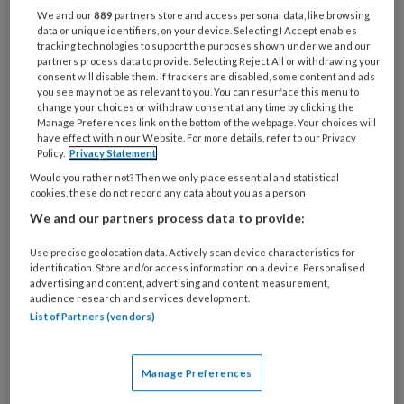
Bij
We and our
889
partners store and access personal data, like browsing
welke
data or unique identifiers, on your device. Selecting I Accept enables
tracking technologies to support the purposes shown under we and our
organisatie
partners process data to provide. Selecting Reject All or withdrawing your
werk
consent will disable them. If trackers are disabled, some content and ads
Untitled
Ontvang 2x per week de
je?
you see may not be as relevant to you. You can resurface this menu to
change your choices or withdraw consent at any time by clicking the
KinderopvangTotaal nieuwsbrief
Manage Preferences link on the bottom of the webpage. Your choices will
have effect within our Website. For more details, refer to our Privacy
Ontvang iedere zondag het
Policy.
Privacy Statement
Management Kinderopvang
Would you rather not? Then we only place essential and statistical
cookies, these do not record any data about you as a person
Weekoverzicht
We and our partners process data to provide:
Ja, ik geef toestemming voor e-mails
Use precise geolocation data. Actively scan device characteristics for
identification. Store and/or access information on a device. Personalised
van KinderopvangTotaal en
advertising and content, advertising and content measurement,
Springer Media B.V.
?
audience research and services development.
List of Partners (vendors)
Uw bovenstaande gegevens kunnen worden toegevoegd aan
uw profiel in overeenstemming met ons
privacy statement
.
Manage Preferences
?