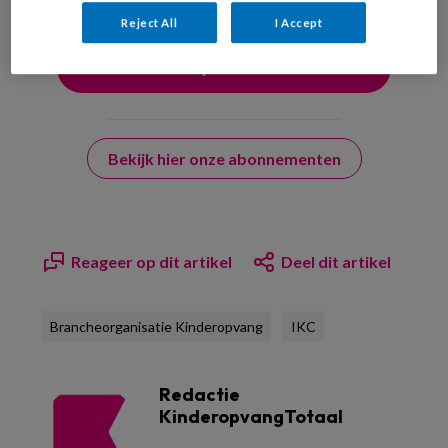
Reject All
I Accept
Bekijk hier onze abonnementen
Reageer op dit artikel
Deel dit artikel
Brancheorganisatie Kinderopvang
IKC
Redactie
KinderopvangTotaal