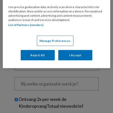
Al een account of abonnement?
Log dan in
Use precise geolocation data. Actively scan device characteristics for
identification. Store and/or access information on a device. Personalised
advertising and content, advertising and content measurement,
Wat
audience research and services development.
is
List of Partners (vendors)
je
e-
Kies
mailadres?
Manage Preferences
je
*
*
wachtwoord*
*
Reject All
I Accept
Kies
je
functie
*
Bij
welke
organisatie
werk
Untitled
Ontvang 2x per week de
je?
KinderopvangTotaal nieuwsbrief