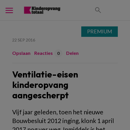
PREMIUM
22 SEP 2016
Opslaan
Reacties
Delen
0
Ventilatie-eisen
kinderopvang
aangescherpt
Vijf jaar geleden, toen het nieuwe
Bouwbesluit 2012 inging, klonk 1 april
2017 nog ver weg. Inmiddels is het