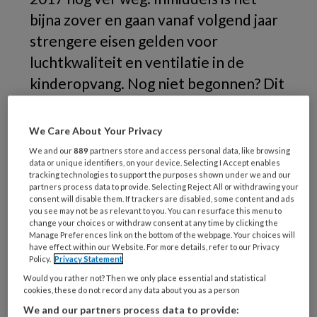
bijna zover en gaan vanaf volgend jaar
strengere eisen gelden voor
luchtkwaliteit en ventilatie in de
kinderopvang. Nog niet begonnen? Dit
kunt u nu nog doen.
We Care About Your Privacy
De
We and our
889
partners store and access personal data, like browsing
data or unique identifiers, on your device. Selecting I Accept enables
tracking technologies to support the purposes shown under we and our
partners process data to provide. Selecting Reject All or withdrawing your
consent will disable them. If trackers are disabled, some content and ads
REGISTREREN
you see may not be as relevant to you. You can resurface this menu to
change your choices or withdraw consent at any time by clicking the
Manage Preferences link on the bottom of the webpage. Your choices will
Wil je dit artikel lezen?
have effect within our Website. For more details, refer to our Privacy
Policy.
Privacy Statement
Maak gratis een account aan en lees 2
Would you rather not? Then we only place essential and statistical
artikelen gratis per maand
cookies, these do not record any data about you as a person
We and our partners process data to provide: