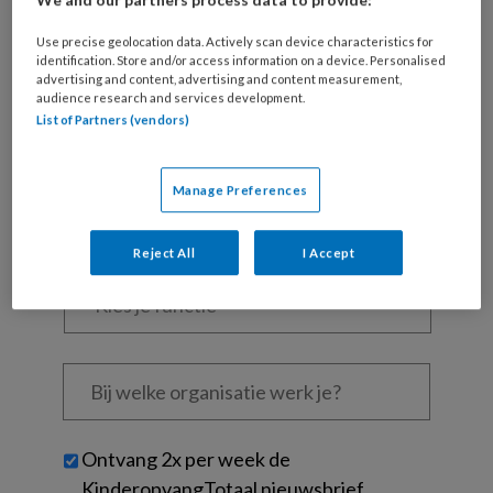
Al een account of abonnement?
Log dan in
Use precise geolocation data. Actively scan device characteristics for
identification. Store and/or access information on a device. Personalised
advertising and content, advertising and content measurement,
Wat
audience research and services development.
List of Partners (vendors)
is
je
e-
Kies
Manage Preferences
mailadres?
je
*
*
wachtwoord*
*
Reject All
I Accept
Kies
je
functie
*
Bij
welke
organisatie
werk
Untitled
Ontvang 2x per week de
je?
KinderopvangTotaal nieuwsbrief