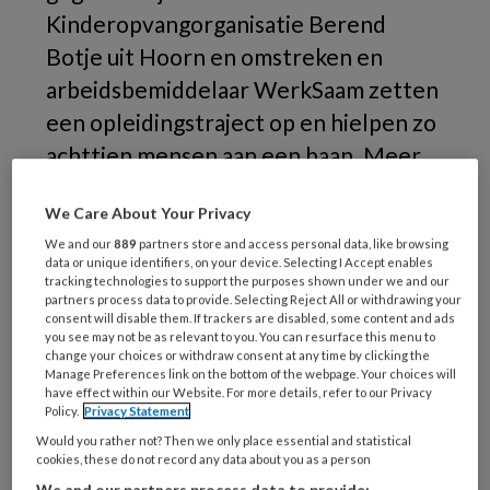
Kinderopvangorganisatie Berend
Botje uit Hoorn en omstreken en
arbeidsbemiddelaar WerkSaam zetten
een opleidingstraject op en hielpen zo
achttien mensen aan een baan. Meer
volgen.
We Care About Your Privacy
‘Al
We and our
889
partners store and access personal data, like browsing
data or unique identifiers, on your device. Selecting I Accept enables
tracking technologies to support the purposes shown under we and our
partners process data to provide. Selecting Reject All or withdrawing your
consent will disable them. If trackers are disabled, some content and ads
REGISTREREN
you see may not be as relevant to you. You can resurface this menu to
change your choices or withdraw consent at any time by clicking the
Manage Preferences link on the bottom of the webpage. Your choices will
Wil je dit artikel lezen?
have effect within our Website. For more details, refer to our Privacy
Policy.
Privacy Statement
Maak gratis een account aan en lees 2
Would you rather not? Then we only place essential and statistical
cookies, these do not record any data about you as a person
artikelen gratis per maand
We and our partners process data to provide: