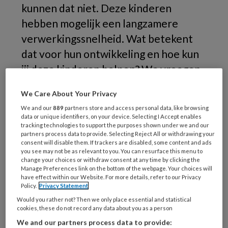
kunnen dat niet. Deze kinderen
hebben mogelijk een langzamere
verwerkingssnelheid. Wat betekent
dat voor hun ontwikkeling en hoe kun
jij deze kinderen helpen? We vroegen
het orthopedagoog en gz-psycholoog
We Care About Your Privacy
Elly de Geus.
We and our
889
partners store and access personal data, like browsing
data or unique identifiers, on your device. Selecting I Accept enables
Misschien
tracking technologies to support the purposes shown under we and our
partners process data to provide. Selecting Reject All or withdrawing your
consent will disable them. If trackers are disabled, some content and ads
you see may not be as relevant to you. You can resurface this menu to
change your choices or withdraw consent at any time by clicking the
REGISTREREN
Manage Preferences link on the bottom of the webpage. Your choices will
have effect within our Website. For more details, refer to our Privacy
Policy.
Privacy Statement
Wil je dit artikel lezen?
Would you rather not? Then we only place essential and statistical
cookies, these do not record any data about you as a person
Maak gratis een account aan en lees 2
We and our partners process data to provide: