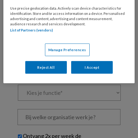
artikelen gratis per maand
Use precise geolocation data. Actively scan device characteristics for
identification. Store and/or access information on a device. Personalised
Al een account of abonnement?
Log dan in
advertising and content, advertising and content measurement,
audience research and services development.
List of Partners (vendors)
Wat
is
je
Manage Preferences
e-
Kies
mailadres?
je
Reject All
I Accept
*
*
wachtwoord*
*
Kies
je
functie
*
Bij
welke
organisatie
werk
Untitled
Ontvang 2x per week de
je?