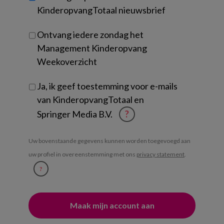
KinderopvangTotaal nieuwsbrief
Ontvang iedere zondag het
Management Kinderopvang
Weekoverzicht
Ja, ik geef toestemming voor e-mails
van KinderopvangTotaal en
Springer Media B.V.
?
Uw bovenstaande gegevens kunnen worden toegevoegd aan
uw profiel in overeenstemming met ons
privacy statement
.
?