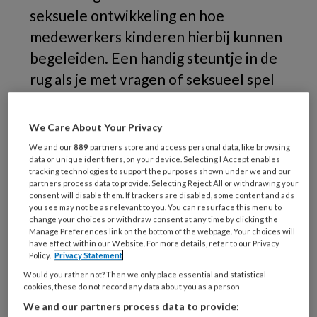
seksuele ontwikkeling en hoe
medewerkers kinderen hierbij kunnen
begeleiden. Een handig steuntje in de
rug als je met vragen of seksueel spel
van kinderen te maken krijgt. Maar hoe
werkt het beleid in de praktijk?
We Care About Your Privacy
We and our
889
partners store and access personal data, like browsing
Hoe
data or unique identifiers, on your device. Selecting I Accept enables
tracking technologies to support the purposes shown under we and our
partners process data to provide. Selecting Reject All or withdrawing your
consent will disable them. If trackers are disabled, some content and ads
you see may not be as relevant to you. You can resurface this menu to
REGISTREREN
change your choices or withdraw consent at any time by clicking the
Manage Preferences link on the bottom of the webpage. Your choices will
have effect within our Website. For more details, refer to our Privacy
Wil je dit artikel lezen?
Policy.
Privacy Statement
Would you rather not? Then we only place essential and statistical
Maak gratis een account aan en lees 2
cookies, these do not record any data about you as a person
artikelen gratis per maand
We and our partners process data to provide: