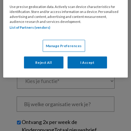
Use precise geolocation data. Actively scan device characteristics for
Al een account of abonnement?
Log dan in
identification. Store and/or access information on a device. Personalised
advertising and content, advertising and content measurement,
audience research and services development.
Wat
List of Partners (vendors)
is
je
e-
Manage Preferences
Kies
mailadres?
je
*
*
wachtwoord*
*
Reject All
I Accept
Kies
je
functie
*
Bij
welke
organisatie
werk
Untitled
Ontvang 2x per week de
je?
KinderopvangTotaal nieuwsbrief