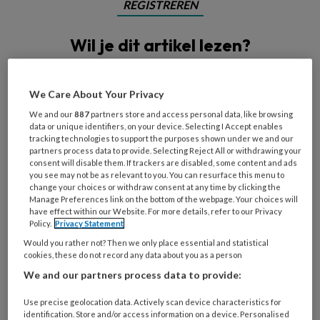
REGISTREREN
Wil je dit artikel lezen?
Maak gratis een account aan en lees 2
artikelen gratis per maand
We Care About Your Privacy
We and our
887
partners store and access personal data, like browsing
Al een account of abonnement?
Log dan in
data or unique identifiers, on your device. Selecting I Accept enables
tracking technologies to support the purposes shown under we and our
partners process data to provide. Selecting Reject All or withdrawing your
consent will disable them. If trackers are disabled, some content and ads
Wat
you see may not be as relevant to you. You can resurface this menu to
is
change your choices or withdraw consent at any time by clicking the
je
Manage Preferences link on the bottom of the webpage. Your choices will
have effect within our Website. For more details, refer to our Privacy
e-
Kies
Policy.
Privacy Statement
mailadres?
je
Would you rather not? Then we only place essential and statistical
*
*
cookies, these do not record any data about you as a person
wachtwoord*
*
We and our partners process data to provide:
Kies
je
Use precise geolocation data. Actively scan device characteristics for
functie
*
identification. Store and/or access information on a device. Personalised