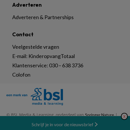
Adverteren
Adverteren & Partnerships
Contact
Veelgestelde vragen
E-mail:
KinderopvangTotaal
Klantenservice:
030 – 638 3736
Colofon
© BSL Media & Learning, onderdeel van
|
Springer Nature
X
|
|
Privacy Statement
Disclaimer
Voorwaarden
Nieuwsbrief
Schrijf je in voor de nieuwsbrief
Abonneren