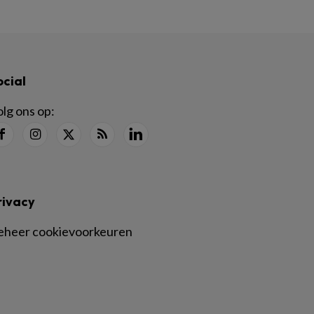
ocial
lg ons op:
rivacy
eheer cookievoorkeuren