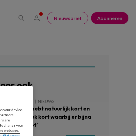
Nieuwsbrief
Abonneren
ees ook
 AUGUSTUS 2026
NIEUWS
OTcast – ‘Je hebt natuurlijk kort en
on your device.
 partners
ort, je hebt ook kort waarbij er bijna
ers are
n bil uitfloept’
 to change your
the webpage.
cy Statement