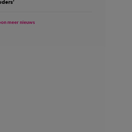
uders’
oon meer nieuws