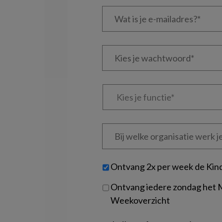
Wat
is
je
e-
Kies
mailadres?
je
*
*
wachtwoord*
*
Kies
je
functie
*
Bij
welke
organisatie
werk
Untitled
Ontvang 2x per week de Kin
je?
Ontvang iedere zondag het
Weekoverzicht