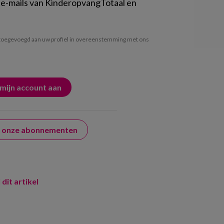
 e-mails van KinderopvangTotaal en
oegevoegd aan uw profiel in overeenstemming met ons
er onze abonnementen
 dit artikel