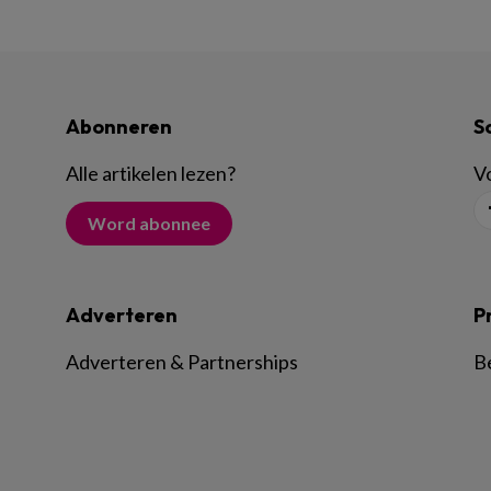
Abonneren
S
Alle artikelen lezen
?
Vo
Word abonnee
Adverteren
P
Adverteren & Partnerships
B