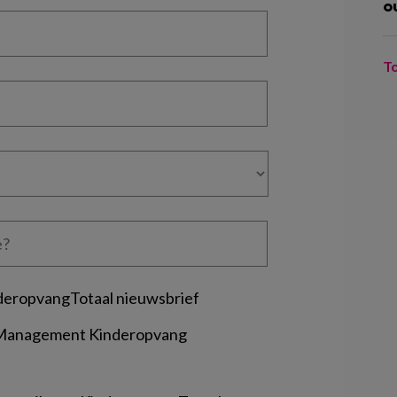
o
T
deropvangTotaal nieuwsbrief
 Management Kinderopvang