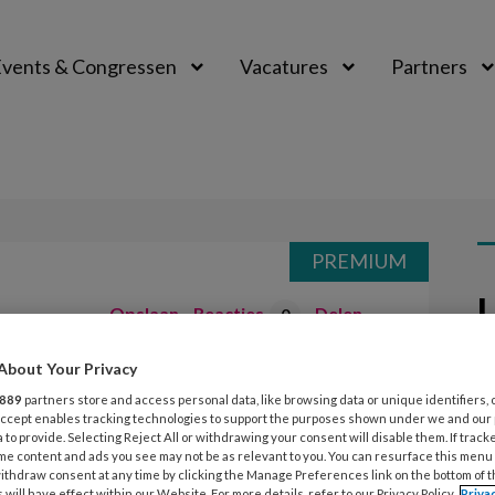
vents & Congressen
Vacatures
Partners
aal
PREMIUM
L
Opslaan
Reacties
Delen
0
7
About Your Privacy
K
889
partners store and access personal data, like browsing data or unique identifiers, 
 Accept enables tracking technologies to support the purposes shown under we and our
k
 to provide. Selecting Reject All or withdrawing your consent will disable them. If track
ee
Lamain (52) heeft een bijzondere
me content and ads you see may not be as relevant to you. You can resurface this menu
ithdraw consent at any time by clicking the Manage Preferences link on the bottom of 
 will have effect within our Website. For more details, refer to our Privacy Policy.
Priva