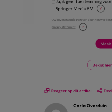
Ja, ik geef toestemming voor
Springer Media B.V.
?
Uw bovenstaande gegevens kunnen worden t
privacy statement
.
?
Bekijk hi
Reageer op dit artikel
Deel
Carla Overduin