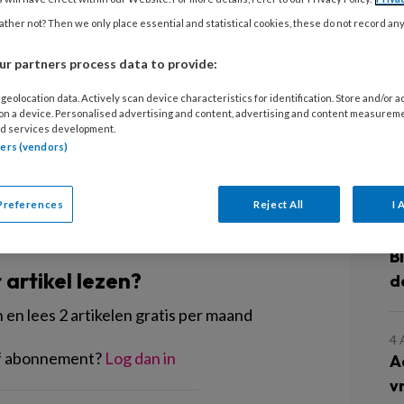
 kraamzorg, het onderwijs en bij een
g telt 90 locaties in Alphen aan den
ther not? Then we only place essential and statistical cookies, these do not record an
7
K
uster telt de dorpen Koudekerk,
r partners process data to provide:
z
jk. Ze is trots op haar locaties en
geolocation data. Actively scan device characteristics for identification. Store and/or 
 van onze pedagogisch medewerkers.’
 on a device. Personalised advertising and content, advertising and content measurem
6
d services development.
tners (vendors)
K
j
Preferences
Reject All
I 
EGISTREREN
5
B
t artikel lezen?
d
en lees 2 artikelen gratis per maand
4
of abonnement?
Log dan in
A
v