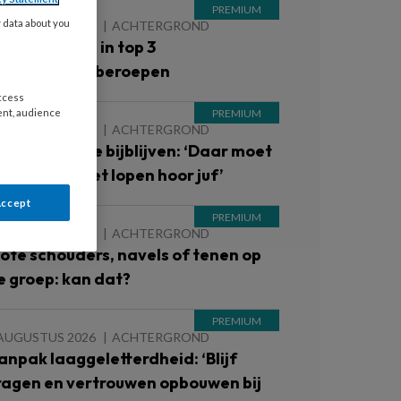
y data about you
 AUGUSTUS 2026
ACHTERGROND
inderopvang in top 3
iekteverzuimberoepen
access
ent, audience
 AUGUSTUS 2026
ACHTERGROND
inderen die je bijblijven: ‘Daar moet
e ’s avonds niet lopen hoor juf’
Accept
 AUGUSTUS 2026
ACHTERGROND
lote schouders, navels of tenen op
e groep: kan dat?
 AUGUSTUS 2026
ACHTERGROND
anpak laaggeletterdheid: ‘Blijf
ragen en vertrouwen opbouwen bij