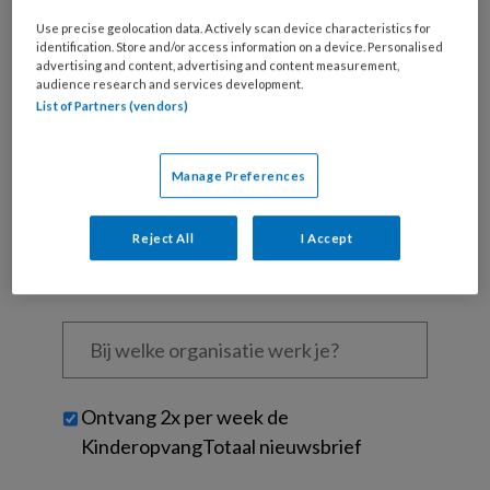
Use precise geolocation data. Actively scan device characteristics for
identification. Store and/or access information on a device. Personalised
Wat
advertising and content, advertising and content measurement,
is
audience research and services development.
je
List of Partners (vendors)
e-
Kies
mailadres?
je
Manage Preferences
*
*
wachtwoord*
*
Kies
Reject All
I Accept
je
functie
*
Bij
welke
organisatie
werk
Untitled
Ontvang 2x per week de
je?
KinderopvangTotaal nieuwsbrief