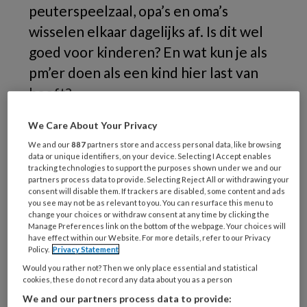
peuterspeelzaal, opa’s en oma’s
wisselen elkaar dagelijks af. Is dit wel
goed voor kinderen? En wat kun je als
pm’er doen als een kind hier last van
heeft?
Volgens
We Care About Your Privacy
We and our
887
partners store and access personal data, like browsing
data or unique identifiers, on your device. Selecting I Accept enables
tracking technologies to support the purposes shown under we and our
partners process data to provide. Selecting Reject All or withdrawing your
REGISTREREN
consent will disable them. If trackers are disabled, some content and ads
you see may not be as relevant to you. You can resurface this menu to
change your choices or withdraw consent at any time by clicking the
Wil je dit artikel lezen?
Manage Preferences link on the bottom of the webpage. Your choices will
have effect within our Website. For more details, refer to our Privacy
Maak gratis een account aan en lees 2
Policy.
Privacy Statement
artikelen gratis per maand
Would you rather not? Then we only place essential and statistical
cookies, these do not record any data about you as a person
We and our partners process data to provide:
Al een account of abonnement?
Log dan in