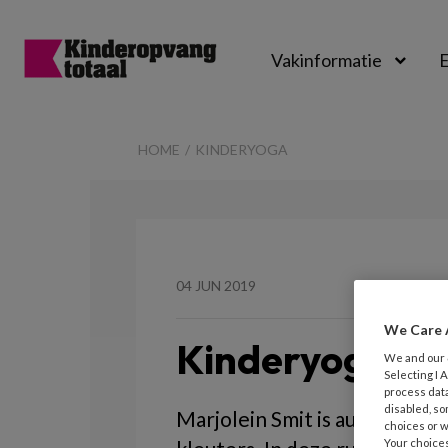
Vakinformatie
E
Kinderopvangtot
HOME
KINDERYOGA
04 JUN 2019
We Care 
Kinderyoga
We and our
Selecting I
process data
disabled, so
Marjolein Smit is auteur van
choices or w
Your choices