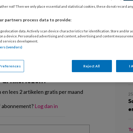
lt ze een aantal leuke oefeningen en
17
ther not? Then we only place essential and statistical cookies, these do not record an
 kinderen kunt doen.
S
r partners process data to provide:
geolocation data. Actively scan device characteristics for identification. Store and/or 
2
 on a device. Personalised advertising and content, advertising and content measurem
T
d services development.
tners (vendors)
2
EGISTREREN
K
Preferences
Reject All
I 
m
t artikel lezen?
en lees 2 artikelen gratis per maand
2
S
of abonnement?
Log dan in
e
T