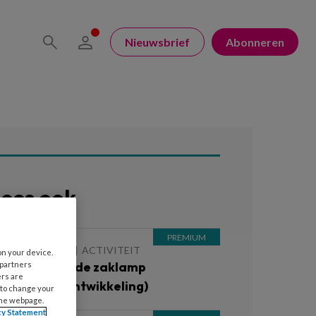
Nieuwsbrief
Abonneren
ees ook
 JANUARI 2020
ACTIVITEIT
on your device.
ikkertje met de zaklamp
 partners
ers are
Motorische ontwikkeling)
 to change your
the webpage.
cy Statement