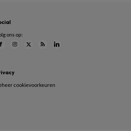
ocial
lg ons op:
rivacy
eheer cookievoorkeuren