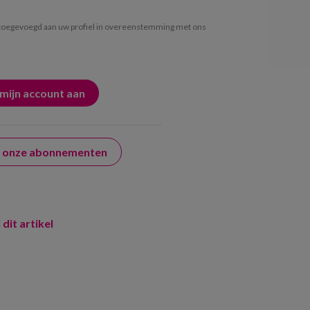
oegevoegd aan uw profiel in overeenstemming met ons
er onze abonnementen
 dit artikel