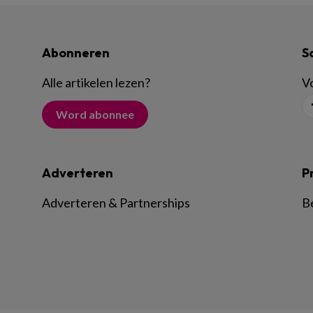
Abonneren
S
Alle artikelen lezen
?
Vo
Word abonnee
Adverteren
P
Adverteren & Partnerships
B