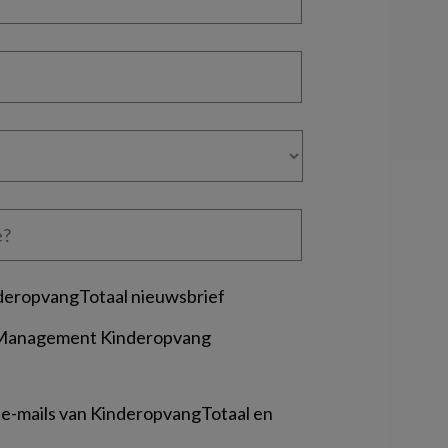
deropvangTotaal nieuwsbrief
 Management Kinderopvang
 e-mails van KinderopvangTotaal en