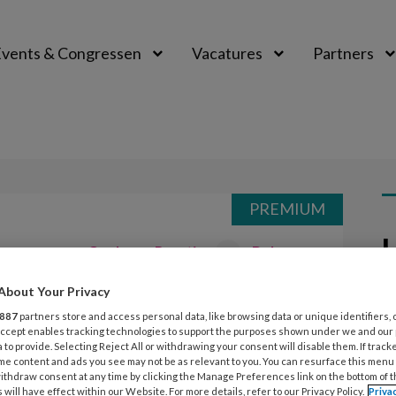
vents & Congressen
Vacatures
Partners
aal
PREMIUM
L
Opslaan
Reacties
Delen
0
About Your Privacy
17
887
partners store and access personal data, like browsing data or unique identifiers, 
T
 Accept enables tracking technologies to support the purposes shown under we and our
 to provide. Selecting Reject All or withdrawing your consent will disable them. If track
(
me content and ads you see may not be as relevant to you. You can resurface this menu
 het boek Yoga voor peuters en
ithdraw consent at any time by clicking the Manage Preferences link on the bottom of 
 will have effect within our Website. For more details, refer to our Privacy Policy.
Priva