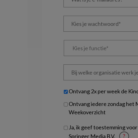
je
e-
Kies
mailadres?
je
*
*
wachtwoord*
*
Kies
je
functie
*
Bij
welke
organisatie
werk
Untitled
Ontvang 2x per week de Kin
je?
Ontvang iedere zondag het
Weekoverzicht
Ja, ik geef toestemming voor
Springer Media B.V.
?