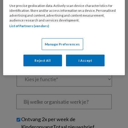
Use precise geolocation data. Actively scan device characteristics for
Al een account of abonnement?
Log dan in
identification. Store and/or access information on a device. Personalised
advertising and content, advertising and content measurement,
audience research and services development.
Wat
List of Partners (vendors)
is
je
Manage Preferences
e-
Kies
mailadres?
je
*
*
Reject All
I Accept
wachtwoord*
*
Kies
je
functie
*
Bij
welke
organisatie
werk
Untitled
Ontvang 2x per week de
je?
KinderopvangTotaal nieuwsbrief