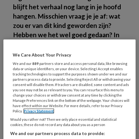
blijft het verhaal nog lang in je hoofd
hangen. Misschien vraag je je af: wat
zou er van dit kind geworden zijn?
Hebben we het wel goed gedaan? In
dit nummer: het verhaal van Jordy
(niet zijn echte naam).
We Care About Your Privacy
We and our
889
partners store and access personal data, like browsing
Toen
data or unique identifiers, on your device. Selecting I Accept enables
tracking technologies to support the purposes shown under we and our
partners process data to provide. Selecting Reject All or withdrawing your
consent will disable them. If trackers are disabled, some content and ads
you see may not be as relevant to you. You can resurface this menu to
REGISTREREN
change your choices or withdraw consent at any time by clicking the
Manage Preferences link on the bottom of the webpage. Your choices will
have effect within our Website. For more details, refer to our Privacy
Wil je dit artikel lezen?
Policy.
Privacy Statement
Would you rather not? Then we only place essential and statistical
Maak gratis een account aan en lees 2
cookies, these do not record any data about you as a person
artikelen gratis per maand
We and our partners process data to provide: