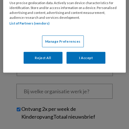
Use precise geolocation data. Actively scan device characteristics for
identification. Store and/or access information on a device. Personalised
advertising and content, advertising and content measurement,
Wat
audience research and services development.
is
List of Partners (vendors)
je
e-
Kies
mailadres?
Manage Preferences
je
*
*
wachtwoord*
*
Reject All
I Accept
Kies
je
functie
*
Bij
welke
organisatie
werk
Untitled
Ontvang 2x per week de
je?
KinderopvangTotaal nieuwsbrief