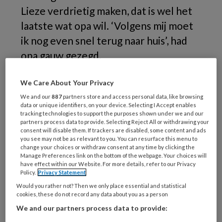
Lieze verdrietig maken, dat is wel het
laatste wat opa wil. ‘Volgens mij moet
ik nog even snel terug naar huis’, had
opa gauw gezegd.
We Care About Your Privacy
1.
We and our
887
partners store and access personal data, like browsing
data or unique identifiers, on your device. Selecting I Accept enables
tracking technologies to support the purposes shown under we and our
partners process data to provide. Selecting Reject All or withdrawing your
consent will disable them. If trackers are disabled, some content and ads
REGISTREREN
you see may not be as relevant to you. You can resurface this menu to
change your choices or withdraw consent at any time by clicking the
Manage Preferences link on the bottom of the webpage. Your choices will
Wil je dit artikel lezen?
have effect within our Website. For more details, refer to our Privacy
Policy.
Privacy Statement
Maak gratis een account aan en lees 2
Would you rather not? Then we only place essential and statistical
artikelen gratis per maand
cookies, these do not record any data about you as a person
We and our partners process data to provide:
Al een account of abonnement?
Log dan in