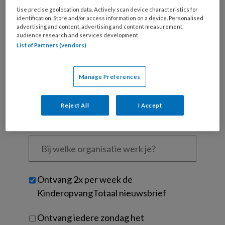
Use precise geolocation data. Actively scan device characteristics for
Wat
identification. Store and/or access information on a device. Personalised
is
advertising and content, advertising and content measurement,
audience research and services development.
je
List of Partners (vendors)
e-
Kies
mailadres?
je
*
*
wachtwoord*
*
Manage Preferences
Kies
je
Reject All
I Accept
functie
*
Bij
welke
organisatie
werk
Untitled
Ontvang 2x per week de
je?
KinderopvangTotaal nieuwsbrief
Ontvang iedere zondag het