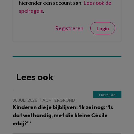
hieronder een account aan.
Lees ook de
spelregels
.
Registreren
Login
Lees ook
30 JULI 2026
ACHTERGROND
Kinderen die je bijblijven: ‘Ik zei nog: “Is
dat wel handig, met die kleine Cécile
erbij?”‘