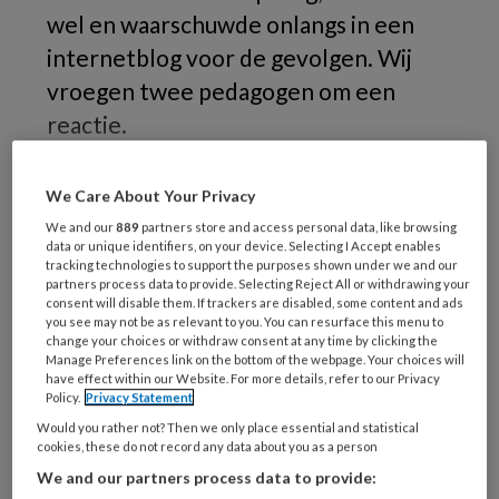
wel en waarschuwde onlangs in een
internetblog voor de gevolgen. Wij
vroegen twee pedagogen om een
reactie.
‘J
We Care About Your Privacy
We and our
889
partners store and access personal data, like browsing
data or unique identifiers, on your device. Selecting I Accept enables
tracking technologies to support the purposes shown under we and our
REGISTREREN
partners process data to provide. Selecting Reject All or withdrawing your
consent will disable them. If trackers are disabled, some content and ads
you see may not be as relevant to you. You can resurface this menu to
Wil je dit artikel lezen?
change your choices or withdraw consent at any time by clicking the
Manage Preferences link on the bottom of the webpage. Your choices will
Maak gratis een account aan en lees 2
have effect within our Website. For more details, refer to our Privacy
Policy.
Privacy Statement
artikelen gratis per maand
Would you rather not? Then we only place essential and statistical
cookies, these do not record any data about you as a person
Al een account of abonnement?
Log dan in
We and our partners process data to provide: