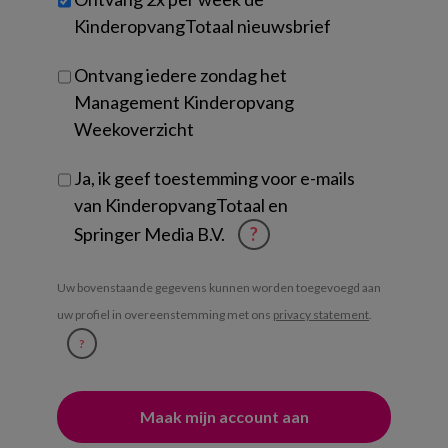
je?
KinderopvangTotaal nieuwsbrief
Ontvang iedere zondag het
Management Kinderopvang
Weekoverzicht
Ja, ik geef toestemming voor e-mails
van KinderopvangTotaal en
Springer Media B.V.
?
Uw bovenstaande gegevens kunnen worden toegevoegd aan
uw profiel in overeenstemming met ons
privacy statement
.
?