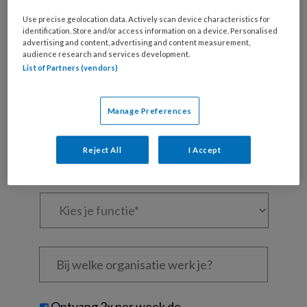
artikelen gratis per maand
Use precise geolocation data. Actively scan device characteristics for
identification. Store and/or access information on a device. Personalised
Al een account of abonnement?
Log dan in
advertising and content, advertising and content measurement,
audience research and services development.
List of Partners (vendors)
Wat
is
Manage Preferences
je
e-
Kies
mailadres?
je
Reject All
I Accept
*
*
wachtwoord*
*
Kies
je
functie
*
Bij
welke
organisatie
werk
Untitled
Ontvang 2x per week de