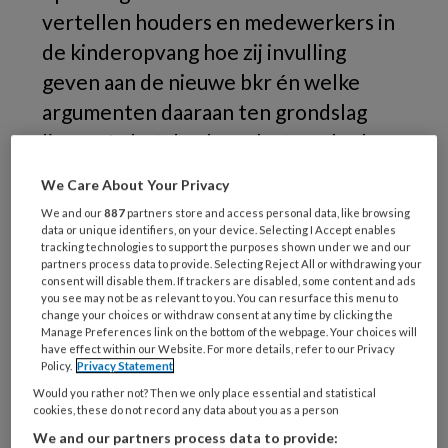
vertellen houders en medewerkers in
de kinderopvang hoe zij invulling
geven aan de nieuwe bkr én welke
argumenten daaraan ten grondslag
liggen. In het derde en laatste deel:
een extra beroepskracht en een hoger
We Care About Your Privacy
uurtarief.
We and our
887
partners store and access personal data, like browsing
data or unique identifiers, on your device. Selecting I Accept enables
Over
tracking technologies to support the purposes shown under we and our
partners process data to provide. Selecting Reject All or withdrawing your
consent will disable them. If trackers are disabled, some content and ads
you see may not be as relevant to you. You can resurface this menu to
change your choices or withdraw consent at any time by clicking the
Manage Preferences link on the bottom of the webpage. Your choices will
REGISTREREN
have effect within our Website. For more details, refer to our Privacy
Policy.
Privacy Statement
Wil je dit artikel lezen?
Would you rather not? Then we only place essential and statistical
cookies, these do not record any data about you as a person
Maak gratis een account aan en lees 2
We and our partners process data to provide: