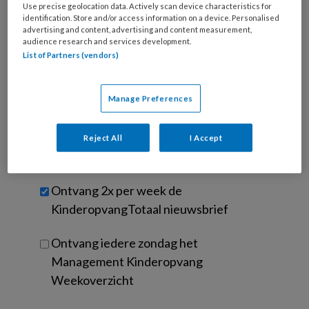
Use precise geolocation data. Actively scan device characteristics for
e-
Kies
identification. Store and/or access information on a device. Personalised
mailadres?
advertising and content, advertising and content measurement,
je
audience research and services development.
*
*
wachtwoord*
*
List of Partners (vendors)
Kies
je
Manage Preferences
functie
*
Bij
Reject All
I Accept
welke
organisatie
werk
Untitled
Ontvang 2x per week de
je?
KinderopvangTotaal nieuwsbrief
Ontvang iedere zondag het
Management Kinderopvang
Weekoverzicht