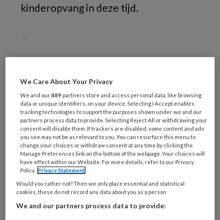
kinderopvang in deze tijd.
Al
We Care About Your Privacy
REGISTREREN
We and our
889
partners store and access personal data, like browsing
data or unique identifiers, on your device. Selecting I Accept enables
Wil je dit artikel lezen?
tracking technologies to support the purposes shown under we and our
partners process data to provide. Selecting Reject All or withdrawing your
Maak gratis een account aan en lees 2
consent will disable them. If trackers are disabled, some content and ads
you see may not be as relevant to you. You can resurface this menu to
artikelen gratis per maand
change your choices or withdraw consent at any time by clicking the
Manage Preferences link on the bottom of the webpage. Your choices will
have effect within our Website. For more details, refer to our Privacy
Al een account of abonnement?
Log dan in
Policy.
Privacy Statement
Would you rather not? Then we only place essential and statistical
cookies, these do not record any data about you as a person
Wat
is
We and our partners process data to provide:
je