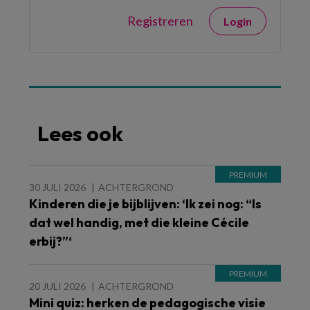
Registreren
Login
Lees ook
30 JULI 2026
ACHTERGROND
Kinderen die je bijblijven: ‘Ik zei nog: “Is
dat wel handig, met die kleine Cécile
erbij?”‘
20 JULI 2026
ACHTERGROND
Mini quiz: herken de pedagogische visie