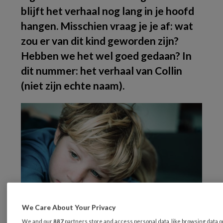
blijft het verhaal nog lang in je hoofd
hangen. Misschien vraag je je af: wat
zou er van dit kind geworden zijn?
Hebben we het wel goed gedaan? In
dit nummer: het verhaal van Collin
(niet zijn echte naam).
We Care About Your Privacy
We and our
887
partners store and access personal data, like browsing data 