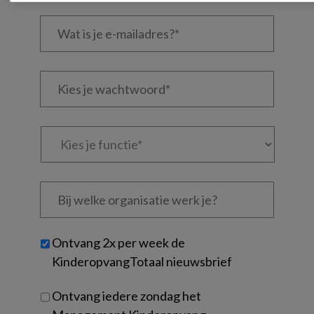
Wat
is
je
e-
Kies
mailadres?
je
*
*
wachtwoord*
*
Kies
je
functie
*
Bij
welke
organisatie
werk
Untitled
Ontvang 2x per week de
je?
KinderopvangTotaal nieuwsbrief
Ontvang iedere zondag het