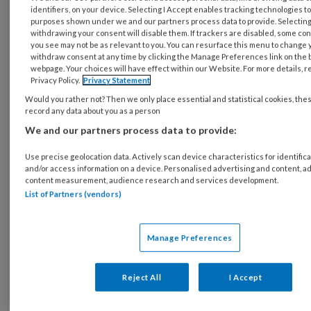
identifiers, on your device. Selecting I Accept enables tracking technologies t
purposes shown under we and our partners process data to provide. Selecting 
withdrawing your consent will disable them. If trackers are disabled, some co
you see may not be as relevant to you. You can resurface this menu to change 
withdraw consent at any time by clicking the Manage Preferences link on the b
webpage. Your choices will have effect within our Website. For more details, re
Privacy Policy.
Privacy Statement
Would you rather not? Then we only place essential and statistical cookies, the
‘Knutselen?
record any data about you as a person
We and our partners process data to provide:
Use precise geolocation data. Actively scan device characteristics for identifica
REGISTREREN
and/or access information on a device. Personalised advertising and content, a
content measurement, audience research and services development.
List of Partners (vendors)
Wil je dit artikel lezen?
Maak gratis een account aan en lees 2
Manage Preferences
artikelen gratis per maand
Reject All
I Accept
Al een account of abonnement?
Log dan in