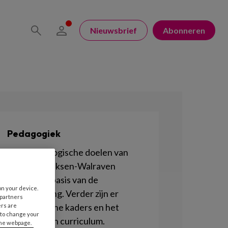
Nieuwsbrief
Abonneren
Pedagogiek
De 4 pedagogische doelen van
Marianne Riksen-Walraven
vormen de basis van de
on your device.
kinderopvang. Verder zijn er
 partners
Pedagogische kaders en het
ers are
 to change your
Pedagogisch curriculum.
the webpage.