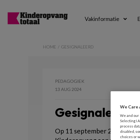
Vakinformatie
E
Kinderopvangtot
HOME
GESIGNALEERD
PEDAGOGIEK
13 AUG 2024
We Care 
Gesignaleerd
We and our
Selecting I
process data
Op 11 september 2024 organ
disabled, so
choices or w