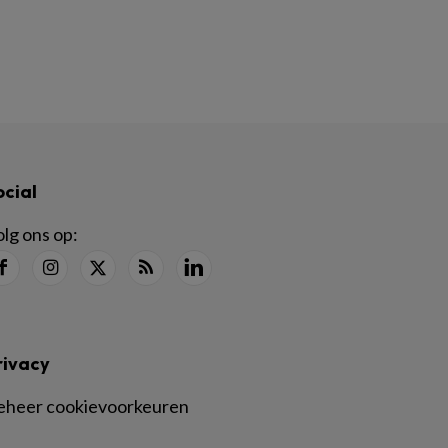
ocial
lg ons op:
rivacy
eheer cookievoorkeuren