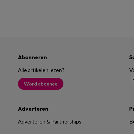
Abonneren
S
Alle artikelen lezen
?
Vo
Word abonnee
Adverteren
P
Adverteren & Partnerships
B