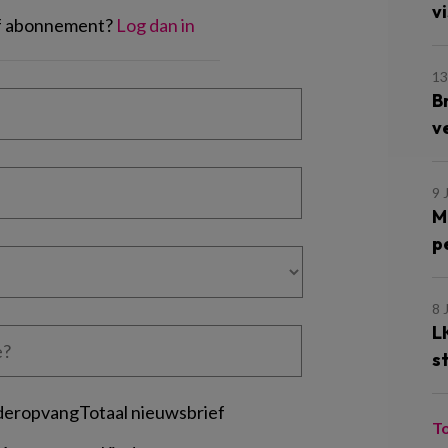
vi
of abonnement?
Log dan in
13
B
v
9 
M
p
8 
L
s
deropvangTotaal nieuwsbrief
T