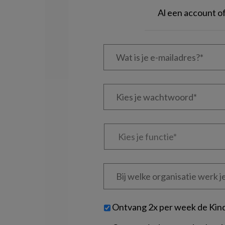
Al een account 
Wat
is
je
e-
Kies
mailadres?
je
*
*
wachtwoord*
*
Kies
je
functie
*
Bij
welke
organisatie
werk
Untitled
Ontvang 2x per week de Kin
je?