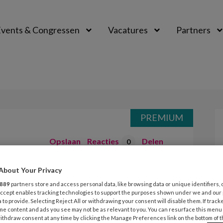
vents & Congressen
Vacatures
Partners
aal
PREMIUM
Opslaan
Reacties
Delen
0
About Your Privacy
889
partners store and access personal data, like browsing data or unique identifiers, 
 Accept enables tracking technologies to support the purposes shown under we and our
 to provide. Selecting Reject All or withdrawing your consent will disable them. If track
iseert Expertisecentrum
me content and ads you see may not be as relevant to you. You can resurface this menu
ithdraw consent at any time by clicking the Manage Preferences link on the bottom of 