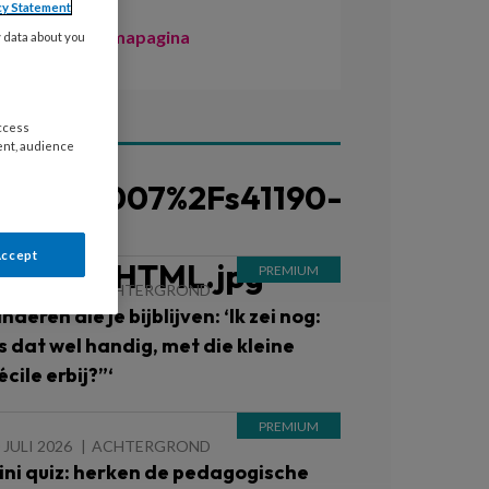
cy Statement
Naar de themapagina
y data about you
access
ent, audience
ees ook
Accept
 JULI 2026
ACHTERGROND
nderen die je bijblijven: ‘Ik zei nog:
Is dat wel handig, met die kleine
cile erbij?”‘
 JULI 2026
ACHTERGROND
ini quiz: herken de pedagogische