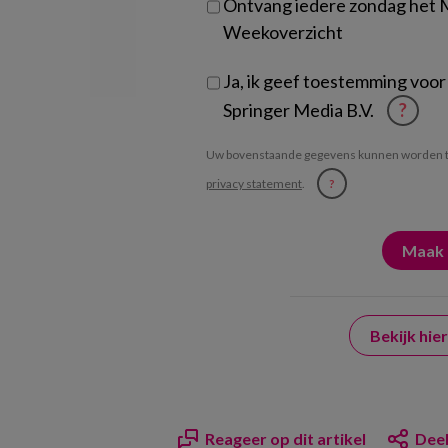
Ontvang iedere zondag het
Weekoverzicht
Ja, ik geef toestemming voor
Springer Media B.V.
?
Uw bovenstaande gegevens kunnen worden t
privacy statement
.
?
Bekijk hi
Reageer op dit artikel
Deel