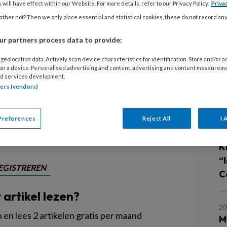
ver het ontdekkingsvermogen van
 will have effect within our Website. For more details, refer to our Privacy Policy.
Priva
rijg je theoretische én praktische
ther not? Then we only place essential and statistical cookies, these do not record an
Oudgenoeg.
r partners process data to provide:
geolocation data. Actively scan device characteristics for identification. Store and/or 
 on a device. Personalised advertising and content, advertising and content measurem
d services development.
tners (vendors)
L
Preferences
Reject All
I 
30
Ki
“
EGISTREREN
Cé
t artikel lezen?
20
en lees 2 artikelen gratis per maand
M