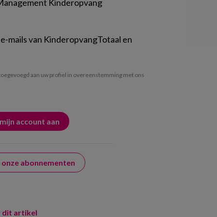
 Management Kinderopvang
 e-mails van KinderopvangTotaal en
oegevoegd aan uw profiel in overeenstemming met ons
er onze abonnementen
 dit artikel