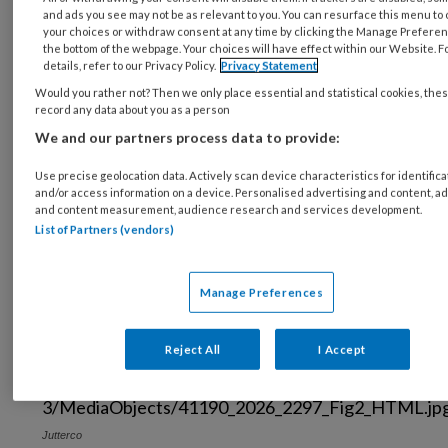
ontdekken en zelfstandig spel. Kinderen gaan
and ads you see may not be as relevant to you. You can resurface this menu to
zélf op onderzoek uit, waardoor er voor de
your choices or withdraw consent at any time by clicking the Manage Preferen
the bottom of the webpage. Your choices will have effect within our Website. 
pedagogisch professional meer rust en ruimte
details, refer to our Privacy Policy.
Privacy Statement
ontstaat voor echte aandacht tijdens
Would you rather not? Then we only place essential and statistical cookies, the
record any data about you as a person
verzorgmomenten. Elk pakket is zorgvuldig
We and our partners process data to provide:
samengesteld om perfect aan te sluiten bij de
ontwikkeling en interesses van baby’s,
Use precise geolocation data. Actively scan device characteristics for identifica
and/or access information on a device. Personalised advertising and content, a
dreumesen en peuters. Stop met zoeken of
and content measurement, audience research and services development.
eindeloos vergelijken: jij kiest, pakt uit en de
List of Partners (vendors)
kinderen kunnen meteen beginnen met
spelen.
Manage Preferences
Reject All
I Accept
Jutterco