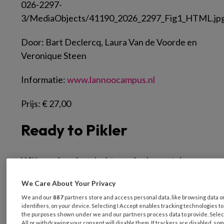
Door:
Bart Declercq, Laura Van de Voorde en
Veronique Steen
Informatie:
www.lannoocampus.nl
Prijs:
€ 27,00
Ready to Pikler
Wil je snel en doordacht aan de slag met de
visie van Pikler? Speelgoedleverancier
We Care About Your Privacy
Jutter&Co heeft hiervoor Ready to Play-
We and our
887
partners store and access personal data, like browsing data 
pakketten samengesteld. De materialen doen
identifiers, on your device. Selecting I Accept enables tracking technologies t
hun werk en nodigen uit tot bewegen,
the purposes shown under we and our partners process data to provide. Selec
All or withdrawing your consent will disable them. If trackers are disabled, so