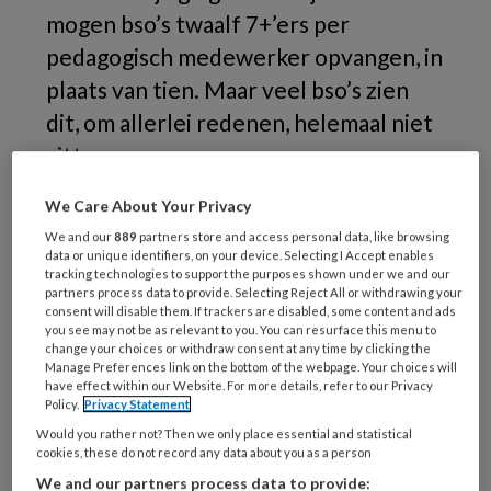
mogen bso’s twaalf 7+’ers per
pedagogisch medewerker opvangen, in
plaats van tien. Maar veel bso’s zien
dit, om allerlei redenen, helemaal niet
zitten.
De
We Care About Your Privacy
We and our
889
partners store and access personal data, like browsing
data or unique identifiers, on your device. Selecting I Accept enables
tracking technologies to support the purposes shown under we and our
partners process data to provide. Selecting Reject All or withdrawing your
REGISTREREN
consent will disable them. If trackers are disabled, some content and ads
you see may not be as relevant to you. You can resurface this menu to
change your choices or withdraw consent at any time by clicking the
Wil je dit artikel lezen?
Manage Preferences link on the bottom of the webpage. Your choices will
have effect within our Website. For more details, refer to our Privacy
Maak gratis een account aan en lees 2
Policy.
Privacy Statement
artikelen gratis per maand
Would you rather not? Then we only place essential and statistical
cookies, these do not record any data about you as a person
We and our partners process data to provide: