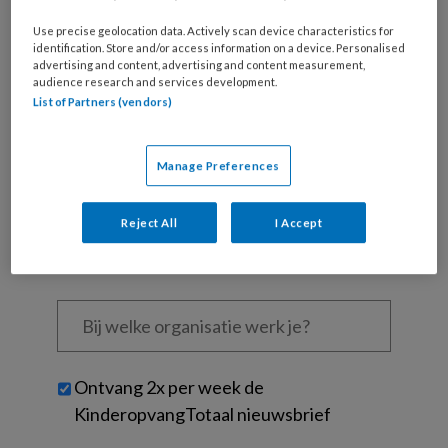
Al een account of abonnement?
Log dan in
Use precise geolocation data. Actively scan device characteristics for
identification. Store and/or access information on a device. Personalised
Wat
advertising and content, advertising and content measurement,
is
audience research and services development.
List of Partners (vendors)
je
e-
Kies
mailadres?
je
Manage Preferences
*
*
wachtwoord*
*
Kies
Reject All
I Accept
je
functie
*
Bij
welke
organisatie
werk
Untitled
Ontvang 2x per week de
je?
KinderopvangTotaal nieuwsbrief