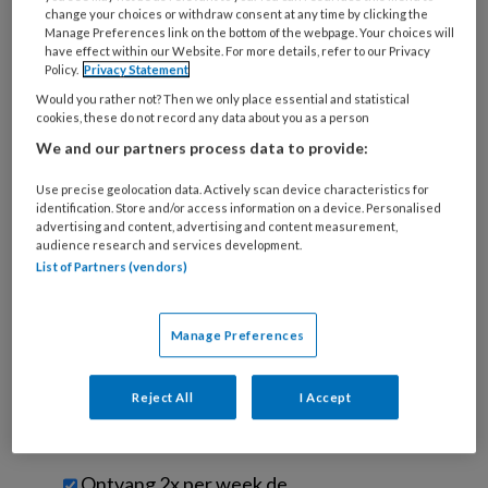
artikelen gratis per maand
change your choices or withdraw consent at any time by clicking the
Manage Preferences link on the bottom of the webpage. Your choices will
have effect within our Website. For more details, refer to our Privacy
Al een account of abonnement?
Log dan in
Policy.
Privacy Statement
Would you rather not? Then we only place essential and statistical
cookies, these do not record any data about you as a person
Wat
We and our partners process data to provide:
is
je
Use precise geolocation data. Actively scan device characteristics for
e-
identification. Store and/or access information on a device. Personalised
Kies
mailadres?
advertising and content, advertising and content measurement,
je
audience research and services development.
*
*
wachtwoord*
*
List of Partners (vendors)
Kies
je
Manage Preferences
functie
*
Bij
Reject All
I Accept
welke
organisatie
werk
Untitled
Ontvang 2x per week de