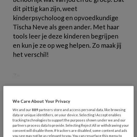
dit pittig kan zijn, weet
kinderpsycholoog en opvoedkundige
Tischa Neve als geen ander. Met haar
tools leer je deze kinderen begrijpen
en kun je ze op weg helpen. Zo maak jij
het verschil!
Ze
We Care About Your Privacy
REGISTREREN
We and our
889
partners store and access personal data, like browsing
data or unique identifiers, on your device. Selecting I Accept enables
Wil je dit artikel lezen?
tracking technologies to support the purposes shown under we and our
partners process data to provide. Selecting Reject All or withdrawing your
Maak gratis een account aan en lees 2
consent will disable them. If trackers are disabled, some content and ads
you see may not be as relevant to you. You can resurface this menu to