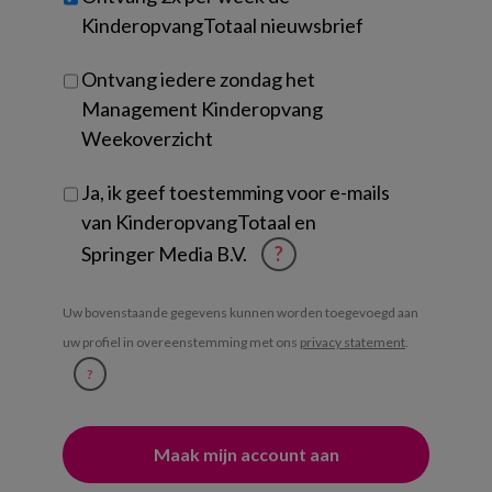
je?
KinderopvangTotaal nieuwsbrief
Ontvang iedere zondag het
Management Kinderopvang
Weekoverzicht
Ja, ik geef toestemming voor e-mails
van KinderopvangTotaal en
Springer Media B.V.
?
Uw bovenstaande gegevens kunnen worden toegevoegd aan
uw profiel in overeenstemming met ons
privacy statement
.
?