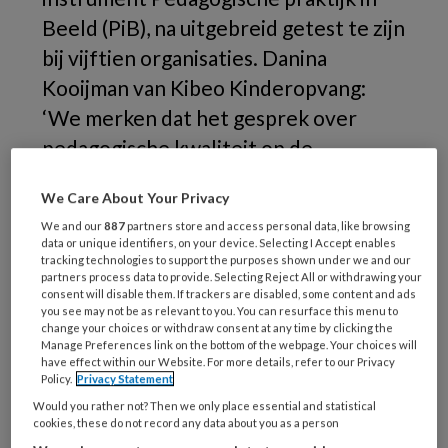
Beeld (PiB), na uitgebreid getest te zijn
bij vijftien organisaties. Danina
Kooijman van Kibeo Kinderopvang:
‘We merken dat het gesprek over
pedagogische kwaliteit op de
werkvloer nu veel beter wordt
We Care About Your Privacy
gevoerd.’
We and our
887
partners store and access personal data, like browsing
data or unique identifiers, on your device. Selecting I Accept enables
Het
tracking technologies to support the purposes shown under we and our
partners process data to provide. Selecting Reject All or withdrawing your
consent will disable them. If trackers are disabled, some content and ads
you see may not be as relevant to you. You can resurface this menu to
change your choices or withdraw consent at any time by clicking the
REGISTREREN
Manage Preferences link on the bottom of the webpage. Your choices will
have effect within our Website. For more details, refer to our Privacy
Policy.
Privacy Statement
Wil je dit artikel lezen?
Would you rather not? Then we only place essential and statistical
cookies, these do not record any data about you as a person
Maak gratis een account aan en lees 2