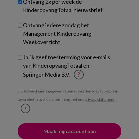
Ontvang 2x per week de
je?
KinderopvangTotaal nieuwsbrief
Ontvang iedere zondag het
Management Kinderopvang
Weekoverzicht
Ja, ik geef toestemming voor e-mails
van KinderopvangTotaal en
Springer Media B.V.
?
Uw bovenstaande gegevens kunnen worden toegevoegd aan
uw profiel in overeenstemming met ons
privacy statement
.
?