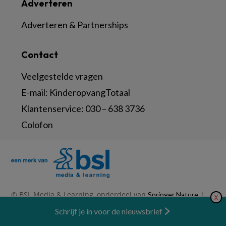
Adverteren
Adverteren & Partnerships
Contact
Veelgestelde vragen
E-mail:
KinderopvangTotaal
Klantenservice:
030 – 638 3736
Colofon
© BSL Media & Learning, onderdeel van
|
Springer Nature
X
|
|
Privacy Statement
Disclaimer
Voorwaarden
Nieuwsbrief
Schrijf je in voor de nieuwsbrief
Abonneren