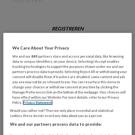
Waarom
REGISTREREN
Wil je dit artikel lezen?
We Care About Your Privacy
Maak gratis een account aan en lees 2
We and our
889
partners store and access personal data, like browsing
data or unique identifiers, on your device. Selecting I Accept enables
artikelen gratis per maand
tracking technologies to support the purposes shown under we and our
partners process data to provide. Selecting Reject All or withdrawing your
consent will disable them. If trackers are disabled, some content and ads
Al een account of abonnement?
Log dan in
you see may not be as relevant to you. You can resurface this menu to
change your choices or withdraw consent at any time by clicking the
Manage Preferences link on the bottom of the webpage. Your choices will
Wat
have effect within our Website. For more details, refer to our Privacy
Policy.
Privacy Statement
is
je
Would you rather not? Then we only place essential and statistical
cookies, these do not record any data about you as a person
e-
Kies
We and our partners process data to provide:
mailadres?
je
*
*