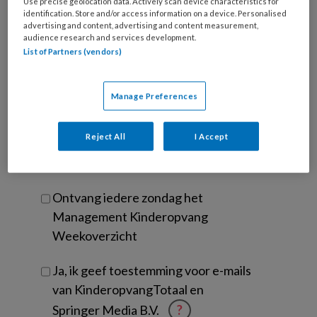
wachtwoord*
*
Use precise geolocation data. Actively scan device characteristics for
identification. Store and/or access information on a device. Personalised
Kies
advertising and content, advertising and content measurement,
audience research and services development.
je
List of Partners (vendors)
functie
*
Bij
welke
Manage Preferences
organisatie
werk
Untitled
Reject All
I Accept
Ontvang 2x per week de
je?
KinderopvangTotaal nieuwsbrief
Ontvang iedere zondag het
Management Kinderopvang
Weekoverzicht
Ja, ik geef toestemming voor e-mails
van KinderopvangTotaal en
Springer Media B.V.
?