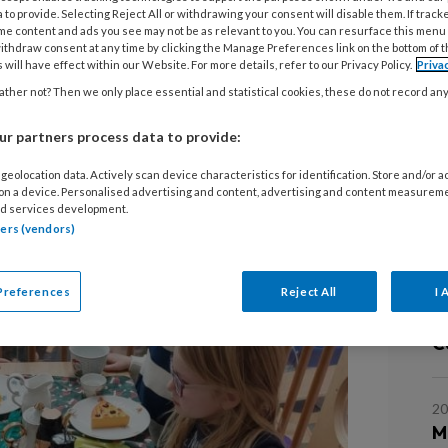
 to provide. Selecting Reject All or withdrawing your consent will disable them. If track
me content and ads you see may not be as relevant to you. You can resurface this menu
 gekoppeld is aan een school met een
ithdraw consent at any time by clicking the Manage Preferences link on the bottom of 
 will have effect within our Website. For more details, refer to our Privacy Policy.
Priva
ontessori- of een vrije school. Neem
ther not? Then we only place essential and statistical cookies, these do not record an
de school over? Of hou je vast aan
ie en werkwijze? In het zesde en
r partners process data to provide:
aan we op bezoek bij het Jenaplan
geolocation data. Actively scan device characteristics for identification. Store and/or 
L
 on a device. Personalised advertising and content, advertising and content measurem
in Den Bosch.
d services development.
tners (vendors)
30
Ki
Preferences
Reject All
I 
“
Cé
20
M