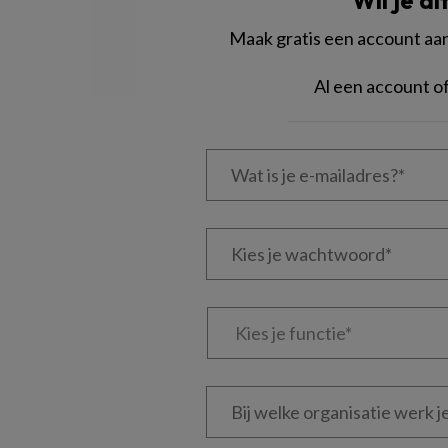
Wil je di
Maak gratis een account aan 
Al een account 
Wat
is
je
e-
Kies
mailadres?
je
*
*
wachtwoord*
*
Kies
je
functie
*
Bij
welke
organisatie