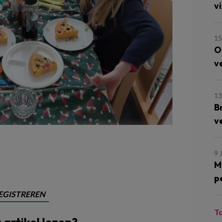
vi
15
O
v
13
B
v
9 
M
p
EGISTREREN
T