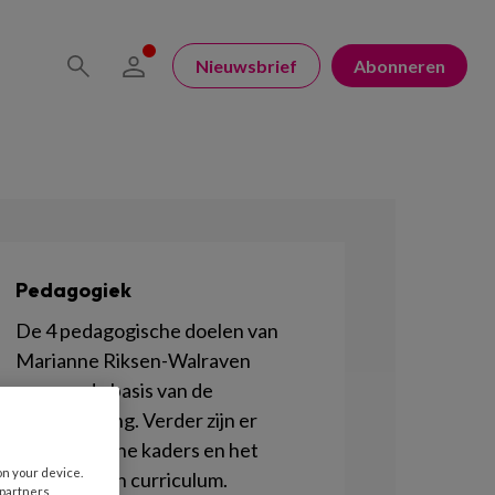
Nieuwsbrief
Abonneren
Pedagogiek
De 4 pedagogische doelen van
Marianne Riksen-Walraven
vormen de basis van de
kinderopvang. Verder zijn er
Pedagogische kaders en het
on your device.
Pedagogisch curriculum.
 partners