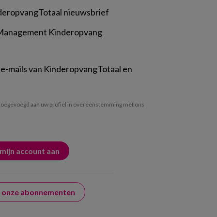
deropvangTotaal nieuwsbrief
 Management Kinderopvang
 e-mails van KinderopvangTotaal en
oegevoegd aan uw profiel in overeenstemming met ons
er onze abonnementen