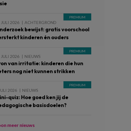
sie
 JULI 2026
ACHTERGROND
nderzoek bewijst: gratis voorschool
ersterkt kinderen én ouders
 JULI 2026
NIEUWS
ron van irritatie: kinderen die hun
eters nog niet kunnen strikken
JULI 2026
NIEUWS
ini-quiz: Hoe goed ken jij de
edagogische basisdoelen?
oon meer nieuws