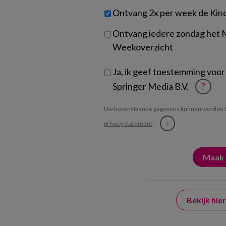
werk
Untitled
Ontvang 2x per week de Kin
je?
Ontvang iedere zondag het
Weekoverzicht
Ja, ik geef toestemming voor
Springer Media B.V.
?
Uw bovenstaande gegevens kunnen worden t
privacy statement
.
?
Bekijk hi