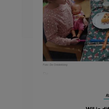
Foto: De Ontdekking
De
R