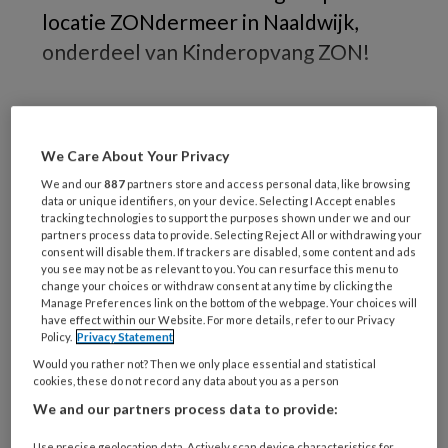
locatie ZONdermeer in Naaldwijk,
onderdeel van Kinderopvang ZON!
We Care About Your Privacy
We and our
887
partners store and access personal data, like browsing
REGISTREREN
data or unique identifiers, on your device. Selecting I Accept enables
tracking technologies to support the purposes shown under we and our
partners process data to provide. Selecting Reject All or withdrawing your
Wil je dit artikel lezen?
consent will disable them. If trackers are disabled, some content and ads
you see may not be as relevant to you. You can resurface this menu to
Maak gratis een account aan en lees 2
change your choices or withdraw consent at any time by clicking the
Manage Preferences link on the bottom of the webpage. Your choices will
artikelen gratis per maand
have effect within our Website. For more details, refer to our Privacy
Policy.
Privacy Statement
Al een account of abonnement?
Log dan in
Would you rather not? Then we only place essential and statistical
cookies, these do not record any data about you as a person
We and our partners process data to provide:
Wat
is
Use precise geolocation data. Actively scan device characteristics for