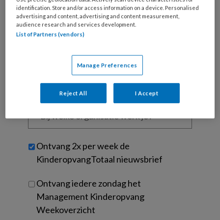
je
identification. Store and/or access information on a device. Personalised
advertising and content, advertising and content measurement,
e-
Kies
audience research and services development.
mailadres?
je
List of Partners (vendors)
*
*
wachtwoord*
*
Kies
Manage Preferences
je
functie
*
Reject All
I Accept
Bij
welke
organisatie
werk
Untitled
Ontvang 2x per week de
je?
KinderopvangTotaal nieuwsbrief
Ontvang iedere zondag het
Management Kinderopvang
Weekoverzicht