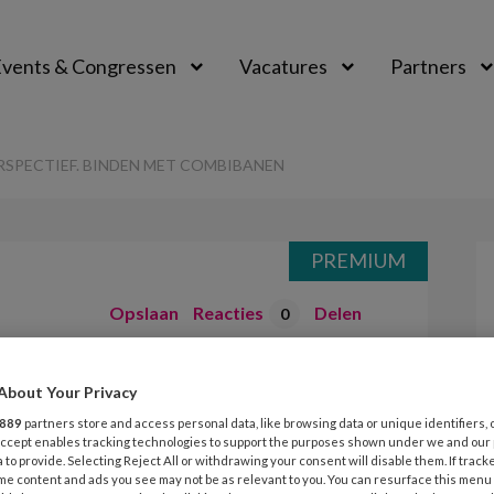
vents & Congressen
Vacatures
Partners
aal
SPECTIEF. BINDEN MET COMBIBANEN
PREMIUM
Opslaan
Reacties
Delen
0
n
About Your Privacy
erspectief.
889
partners store and access personal data, like browsing data or unique identifiers, 
 Accept enables tracking technologies to support the purposes shown under we and our
 to provide. Selecting Reject All or withdrawing your consent will disable them. If track
ombibanen
me content and ads you see may not be as relevant to you. You can resurface this menu