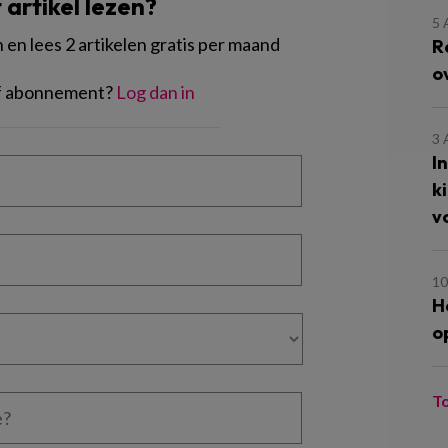
t artikel lezen?
5
en lees 2 artikelen gratis per maand
R
o
of abonnement?
Log dan in
3
I
k
v
10
H
o
T