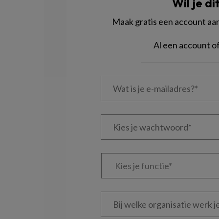
Wil je di
Maak gratis een account aan 
Al een account 
Wat
is
je
e-
Kies
mailadres?
je
*
*
wachtwoord*
*
Kies
je
functie
*
Bij
welke
organisatie