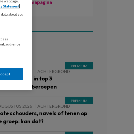
the webpage.
Naar de themapagina
cy Statement
y data about you
access
ent, audience
ees ook
 AUGUSTUS 2026
ACHTERGROND
Accept
inderopvang in top 3
iekteverzuimberoepen
 AUGUSTUS 2026
ACHTERGROND
lote schouders, navels of tenen op
e groep: kan dat?