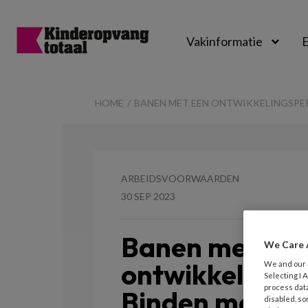
Vakinformatie
E
Kinderopvangtot
HOME
BANEN MET EEN ONTWIKKELINGSPER
ARBEIDSVOORWAARDEN
30 SEP 2023
Banen met ee
We Care 
ontwikkelingsp
We and our
Selecting I
process data
Binden met c
disabled, so