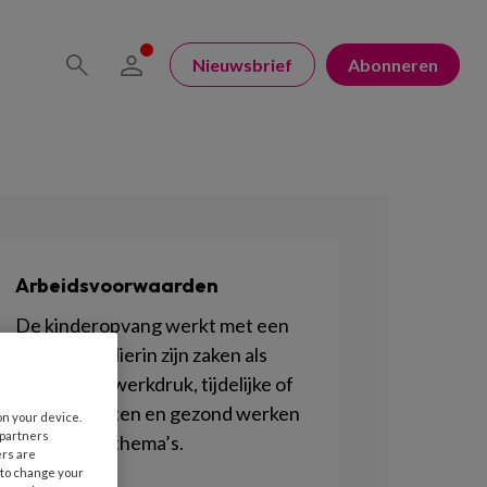
Nieuwsbrief
Abonneren
Arbeidsvoorwaarden
De kinderopvang werkt met een
eigen cao. Hierin zijn zaken als
salariëring, werkdruk, tijdelijke of
flexcontracten en gezond werken
on your device.
 partners
belangrijke thema’s.
ers are
 to change your