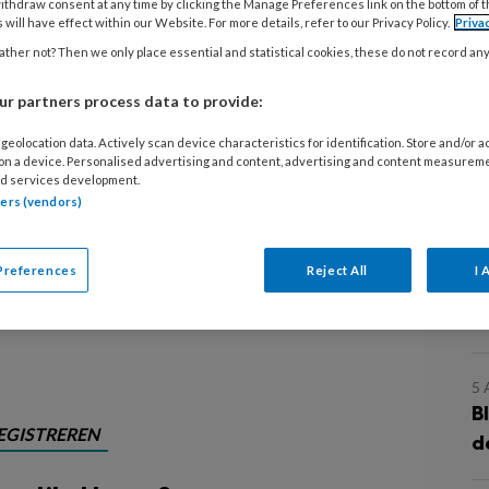
ithdraw consent at any time by clicking the Manage Preferences link on the bottom of 
 will have effect within our Website. For more details, refer to our Privacy Policy.
Priva
ten wil je graag je personeel aan je
ther not? Then we only place essential and statistical cookies, these do not record an
el 4 van de serie over
r partners process data to provide:
 combinatiebaan centraal.
geolocation data. Actively scan device characteristics for identification. Store and/or 
gen creëert al lang combi- banen en
 on a device. Personalised advertising and content, advertising and content measurem
L
d services development.
n opleiding voor kindcentrum-
tners (vendors)
ropvang Werkt! ondersteunt deze
en informatie. Bzzzonder creëert
7
Preferences
Reject All
I 
nen voor bso-krachten.
K
z
5
B
EGISTREREN
d