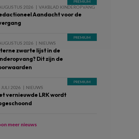
 AUGUSTUS 2026
VAKBLAD KINDEROPVANG
edactioneel Aandacht voor de
vergang
 AUGUSTUS 2026
NIEUWS
nterne zwarte lijst in de
inderopvang? Dit zijn de
oorwaarden
 JULI 2026
NIEUWS
et vernieuwde LRK wordt
pgeschoond
oon meer nieuws