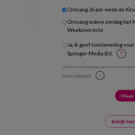
werk
Untitled
Ontvang 2x per week de Kin
je?
Ontvang iedere zondag het
Weekoverzicht
Ja, ik geef toestemming voor
Springer Media B.V.
?
Uw bovenstaande gegevens kunnen worden t
privacy statement
.
?
Bekijk hi