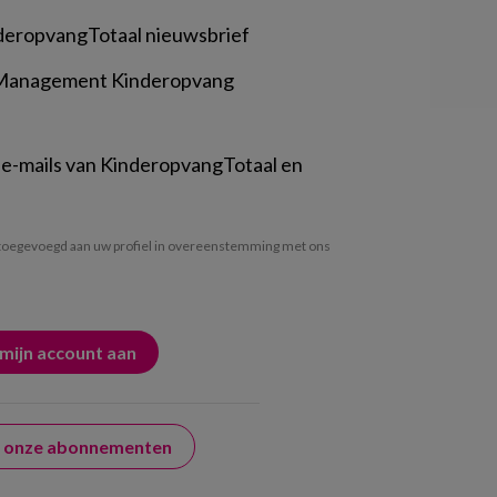
deropvangTotaal nieuwsbrief
 Management Kinderopvang
 e-mails van KinderopvangTotaal en
oegevoegd aan uw profiel in overeenstemming met ons
er onze abonnementen