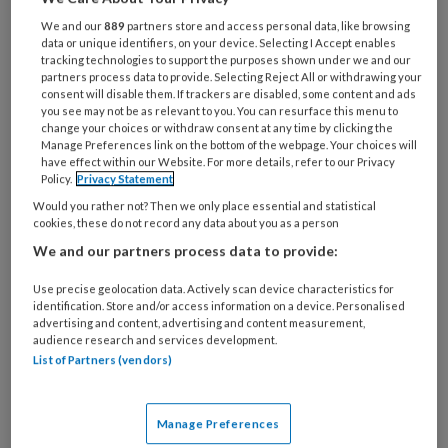
functie
*
We and our
889
partners store and access personal data, like browsing
Bij
data or unique identifiers, on your device. Selecting I Accept enables
tracking technologies to support the purposes shown under we and our
welke
partners process data to provide. Selecting Reject All or withdrawing your
organisatie
consent will disable them. If trackers are disabled, some content and ads
werk
you see may not be as relevant to you. You can resurface this menu to
Untitled
change your choices or withdraw consent at any time by clicking the
Ontvang 2x per week de
je?
Manage Preferences link on the bottom of the webpage. Your choices will
KinderopvangTotaal nieuwsbrief
have effect within our Website. For more details, refer to our Privacy
Policy.
Privacy Statement
Ontvang iedere zondag het
Would you rather not? Then we only place essential and statistical
cookies, these do not record any data about you as a person
Management Kinderopvang
We and our partners process data to provide:
Weekoverzicht
Use precise geolocation data. Actively scan device characteristics for
identification. Store and/or access information on a device. Personalised
Ja, ik geef toestemming voor e-mails
advertising and content, advertising and content measurement,
van KinderopvangTotaal en
audience research and services development.
List of Partners (vendors)
Springer Media B.V.
?
Uw bovenstaande gegevens kunnen worden toegevoegd aan
Manage Preferences