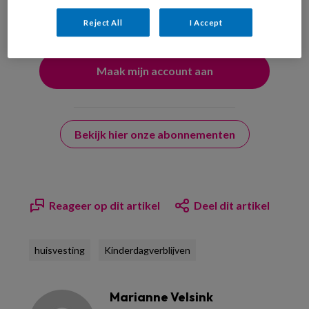
uw profiel in overeenstemming met ons
privacy statement
.
?
Reject All
I Accept
Bekijk hier onze abonnementen
Reageer op dit artikel
Deel dit artikel
huisvesting
Kinderdagverblijven
Marianne Velsink