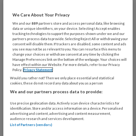
Al een account of abonnement?
Log dan in
We Care About Your Privacy
We and our
889
partners store and access personal data, like browsing
Wat
data or unique identifiers, on your device. Selecting I Accept enables
tracking technologies to support the purposes shown under we and our
is
partners process data to provide. Selecting Reject All or withdrawing your
je
consent will disable them. If trackers are disabled, some content and ads
you see may not be as relevant to you. You can resurface this menu to
e-
Kies
change your choices or withdraw consent at any time by clicking the
mailadres?
je
Manage Preferences link on the bottom of the webpage. Your choices will
*
*
have effect within our Website. For more details, refer to our Privacy
wachtwoord*
*
Policy.
Privacy Statement
Kies
Would you rather not? Then we only place essential and statistical
cookies, these do not record any data about you as a person
je
functie
*
We and our partners process data to provide:
Bij
Use precise geolocation data. Actively scan device characteristics for
welke
identification. Store and/or access information on a device. Personalised
advertising and content, advertising and content measurement,
organisatie
audience research and services development.
werk
List of Partners (vendors)
Untitled
Ontvang 2x per week de
je?