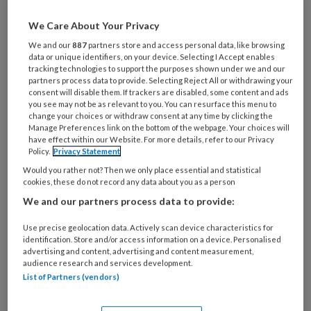
Wat
is
We Care About Your Privacy
je
We and our
887
partners store and access personal data, like browsing
e-
Kies
data or unique identifiers, on your device. Selecting I Accept enables
mailadres?
tracking technologies to support the purposes shown under we and our
je
*
*
partners process data to provide. Selecting Reject All or withdrawing your
wachtwoord*
*
consent will disable them. If trackers are disabled, some content and ads
you see may not be as relevant to you. You can resurface this menu to
Kies
change your choices or withdraw consent at any time by clicking the
je
Manage Preferences link on the bottom of the webpage. Your choices will
have effect within our Website. For more details, refer to our Privacy
functie
*
Policy.
Privacy Statement
Bij
Would you rather not? Then we only place essential and statistical
welke
cookies, these do not record any data about you as a person
organisatie
We and our partners process data to provide:
werk
Untitled
Ontvang 2x per week de
je?
Use precise geolocation data. Actively scan device characteristics for
identification. Store and/or access information on a device. Personalised
KinderopvangTotaal nieuwsbrief
advertising and content, advertising and content measurement,
audience research and services development.
List of Partners (vendors)
Ontvang iedere zondag het
Management Kinderopvang