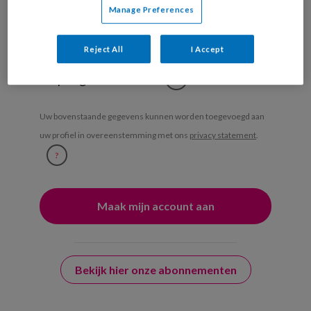
Weekoverzicht
Manage Preferences
Ja, ik geef toestemming voor e-mails
Reject All
I Accept
van KinderopvangTotaal en
Springer Media B.V.
?
Uw bovenstaande gegevens kunnen worden toegevoegd aan
uw profiel in overeenstemming met ons
privacy statement
.
?
Bekijk hier onze abonnementen