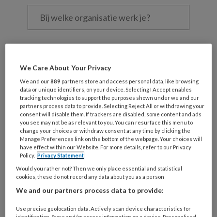
Bij
welke
organisatie
werk
Untitled
Ontvang 2x per week de
je?
KinderopvangTotaal nieuwsbrief
We Care About Your Privacy
We and our
889
partners store and access personal data, like browsing
Ontvang iedere zondag het
data or unique identifiers, on your device. Selecting I Accept enables
Management Kinderopvang
tracking technologies to support the purposes shown under we and our
partners process data to provide. Selecting Reject All or withdrawing your
Weekoverzicht
consent will disable them. If trackers are disabled, some content and ads
you see may not be as relevant to you. You can resurface this menu to
change your choices or withdraw consent at any time by clicking the
Ja, ik geef toestemming voor e-mails
Manage Preferences link on the bottom of the webpage. Your choices will
van KinderopvangTotaal en
have effect within our Website. For more details, refer to our Privacy
Policy.
Privacy Statement
Springer Media B.V.
?
Would you rather not? Then we only place essential and statistical
cookies, these do not record any data about you as a person
Uw bovenstaande gegevens kunnen worden toegevoegd aan
We and our partners process data to provide:
uw profiel in overeenstemming met ons
privacy statement
.
Use precise geolocation data. Actively scan device characteristics for
?
identification. Store and/or access information on a device. Personalised