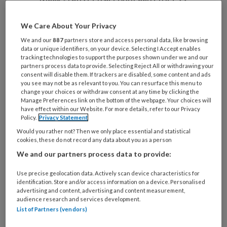
artikelen gratis per maand
We Care About Your Privacy
Al een account of abonnement?
Log dan in
We and our
887
partners store and access personal data, like browsing
data or unique identifiers, on your device. Selecting I Accept enables
tracking technologies to support the purposes shown under we and our
Wat
partners process data to provide. Selecting Reject All or withdrawing your
consent will disable them. If trackers are disabled, some content and ads
is
you see may not be as relevant to you. You can resurface this menu to
je
change your choices or withdraw consent at any time by clicking the
e-
Manage Preferences link on the bottom of the webpage. Your choices will
Kies
have effect within our Website. For more details, refer to our Privacy
mailadres?
je
Policy.
Privacy Statement
*
*
wachtwoord*
*
Would you rather not? Then we only place essential and statistical
cookies, these do not record any data about you as a person
Kies
We and our partners process data to provide:
je
functie
*
Use precise geolocation data. Actively scan device characteristics for
identification. Store and/or access information on a device. Personalised
Bij
advertising and content, advertising and content measurement,
welke
audience research and services development.
organisatie
List of Partners (vendors)
werk