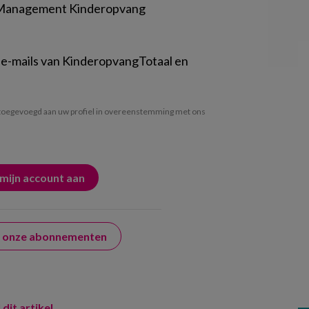
 Management Kinderopvang
 e-mails van KinderopvangTotaal en
oegevoegd aan uw profiel in overeenstemming met ons
er onze abonnementen
 dit artikel