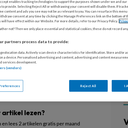
 Accept enables tracking technologies to support the purposes shown under we and our
 to provide. Selecting Reject All or withdrawing your consent will disable them. If track
me content and ads you see may not be as relevant to you. You can resurface this menu
vang zitten presteren beter op
ithdraw consent at any time by clicking the Manage Preferences link on the bottom of 
 will have effect within our Website. For more details, refer to our Privacy Policy.
Priva
ische ongelijkheid haal je niet weg,
ther not? Then we only place essential and statistical cookies, these do not record an
Erasmus Universiteit. Moet de
 op kinderen met een achterstand?
r partners process data to provide:
ben Fukkink: ‘Dat moeten we niet
geolocation data. Actively scan device characteristics for identification. Store and/or 
 on a device. Personalised advertising and content, advertising and content measurem
d services development.
tners (vendors)
Preferences
Reject All
I 
EGISTREREN
t artikel lezen?
V
en lees 2 artikelen gratis per maand