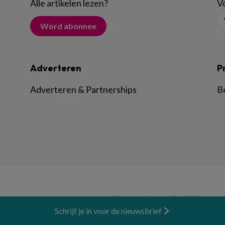
Alle artikelen lezen
?
Vo
Word abonnee
Adverteren
P
Adverteren & Partnerships
B
© BSL Media & Learning, onderdeel van
Spr
Schrijf je in voor de nieuwsbrief