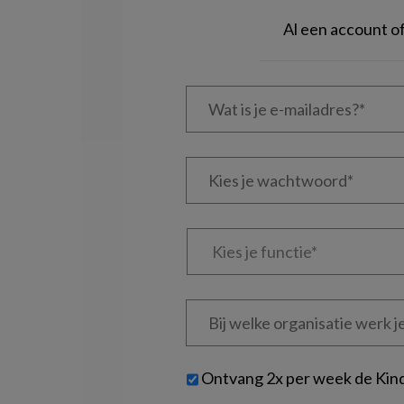
Al een account 
Wat
is
je
e-
Kies
mailadres?
je
*
*
wachtwoord*
*
Kies
je
functie
*
Bij
welke
organisatie
werk
Untitled
Ontvang 2x per week de Kin
je?