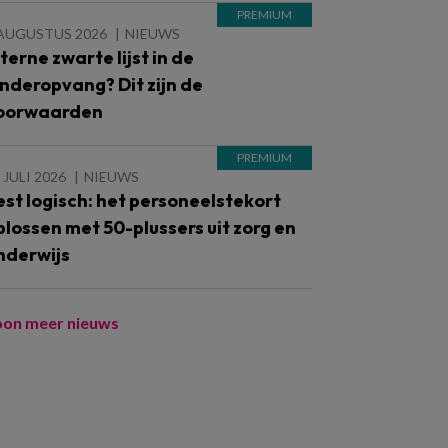
 AUGUSTUS 2026
NIEUWS
nterne zwarte lijst in de
inderopvang? Dit zijn de
oorwaarden
 JULI 2026
NIEUWS
est logisch: het personeelstekort
plossen met 50-plussers uit zorg en
nderwijs
oon meer nieuws