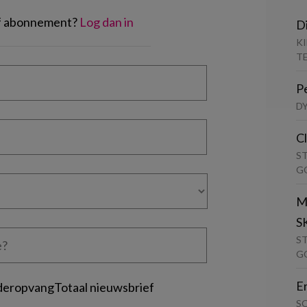
of abonnement?
Log dan in
D
K
T
P
D
C
S
G
M
S
S
G
E
deropvangTotaal nieuwsbrief
S