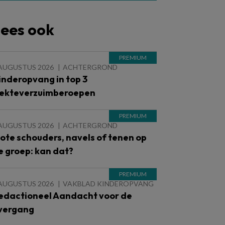
ees ook
 AUGUSTUS 2026
ACHTERGROND
inderopvang in top 3
iekteverzuimberoepen
 AUGUSTUS 2026
ACHTERGROND
lote schouders, navels of tenen op
e groep: kan dat?
 AUGUSTUS 2026
VAKBLAD KINDEROPVANG
edactioneel Aandacht voor de
vergang