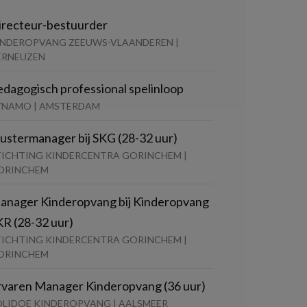
irecteur-bestuurder
INDEROPVANG ZEEUWS-VLAANDEREN |
ERNEUZEN
edagogisch professional spelinloop
YNAMO | AMSTERDAM
lustermanager bij SKG (28-32 uur)
TICHTING KINDERCENTRA GORINCHEM |
ORINCHEM
anager Kinderopvang bij Kinderopvang
KR (28-32 uur)
TICHTING KINDERCENTRA GORINCHEM |
ORINCHEM
rvaren Manager Kinderopvang (36 uur)
OLIDOE KINDEROPVANG | AALSMEER