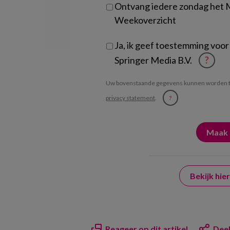
Ontvang iedere zondag het
Weekoverzicht
Ja, ik geef toestemming voor
Springer Media B.V.
?
Uw bovenstaande gegevens kunnen worden t
privacy statement
.
?
Bekijk hi
Reageer op dit artikel
Deel