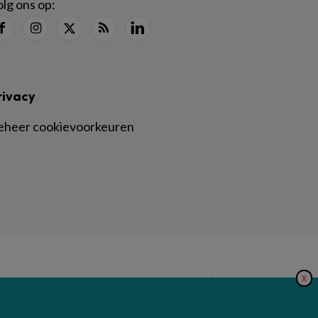
lg ons op:
rivacy
eheer cookievoorkeuren
X
|
|
|
inger Nature
Privacy Statement
Disclaimer
Voorwaarden