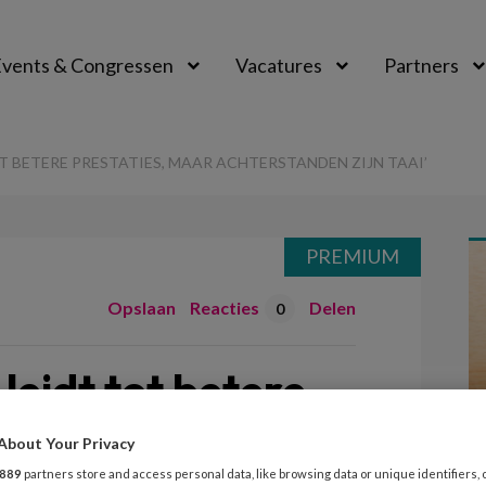
vents & Congressen
Vacatures
Partners
aal
T BETERE PRESTATIES, MAAR ACHTERSTANDEN ZIJN TAAI’
PREMIUM
Opslaan
Reacties
Delen
0
leidt tot betere
aar achterstanden
About Your Privacy
889
partners store and access personal data, like browsing data or unique identifiers, 