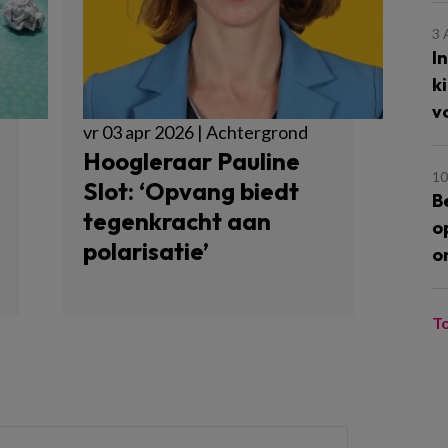
3
I
k
v
vr 03 apr 2026 | Achtergrond
Hoogleraar Pauline
10
Slot: ‘Opvang biedt
B
tegenkracht aan
o
polarisatie’
o
T