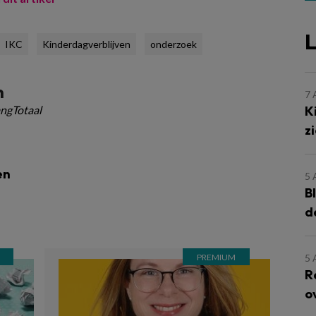
L
IKC
Kinderdagverblijven
onderzoek
m
7
K
ngTotaal
z
en
5
B
d
5
R
o