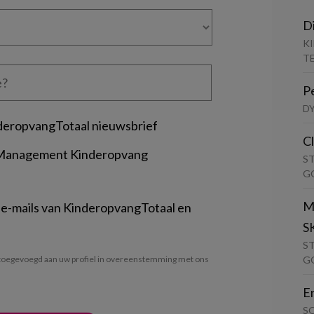
D
K
T
P
D
deropvangTotaal nieuwsbrief
C
 Management Kinderopvang
S
G
M
 e-mails van KinderopvangTotaal en
S
S
G
oegevoegd aan uw profiel in overeenstemming met ons
E
S