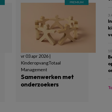
3
I
k
v
10
vr 03 apr 2026 |
B
KinderopvangTotaal
o
Management
o
Samenwerken met
onderzoekers
T