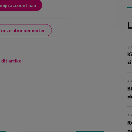
L
er onze abonnementen
7
K
 dit artikel
z
5
B
d
5
R
o