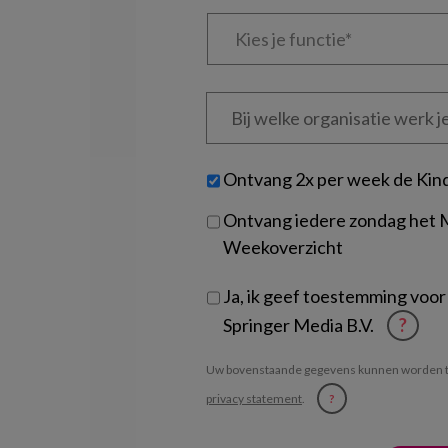
Kies
je
functie
*
Bij
welke
organisatie
werk
Untitled
Ontvang 2x per week de Kin
je?
Ontvang iedere zondag het
Weekoverzicht
Ja, ik geef toestemming voor
Springer Media B.V.
?
Uw bovenstaande gegevens kunnen worden t
privacy statement
.
?