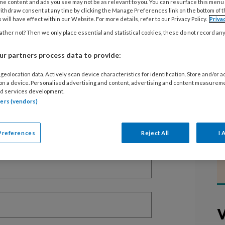
me content and ads you see may not be as relevant to you. You can resurface this menu
ithdraw consent at any time by clicking the Manage Preferences link on the bottom of 
 will have effect within our Website. For more details, refer to our Privacy Policy.
Priva
ther not? Then we only place essential and statistical cookies, these do not record an
EGISTREREN
r partners process data to provide:
t artikel lezen?
geolocation data. Actively scan device characteristics for identification. Store and/or 
 on a device. Personalised advertising and content, advertising and content measurem
d services development.
en lees 2 artikelen gratis per maand
tners (vendors)
of abonnement?
Log dan in
Preferences
Reject All
I 
V