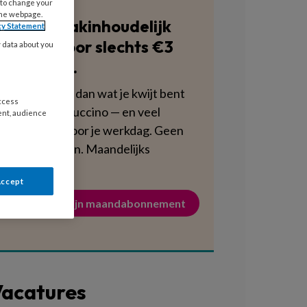
 to change your
the webpage.
Blijf vakinhoudelijk
cy Statement
scherp voor slechts €3
y data about you
per week.
Dat is minder dan wat je kwijt bent
access
aan een cappuccino — en veel
ent, audience
voedzamer voor je werkdag. Geen
verplichtingen. Maandelijks
opzegbaar.
Accept
Activeer mijn maandabonnement
acatures