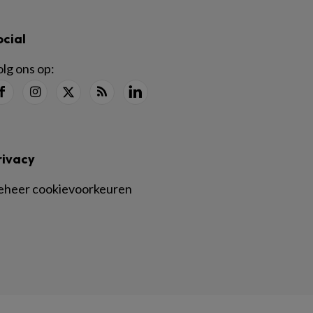
ocial
lg ons op:
rivacy
eheer cookievoorkeuren