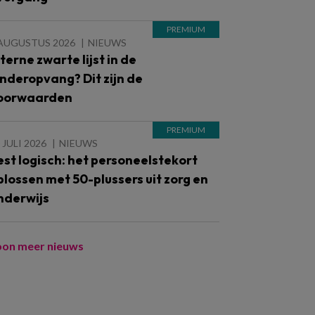
 AUGUSTUS 2026
NIEUWS
nterne zwarte lijst in de
inderopvang? Dit zijn de
oorwaarden
 JULI 2026
NIEUWS
est logisch: het personeelstekort
plossen met 50-plussers uit zorg en
nderwijs
oon meer nieuws