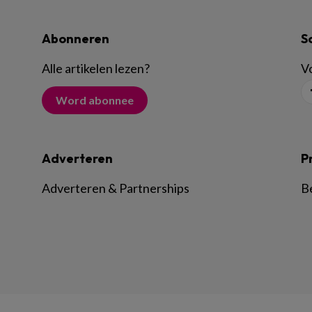
Abonneren
S
Alle artikelen lezen
?
Vo
Word abonnee
Adverteren
P
Adverteren & Partnerships
B