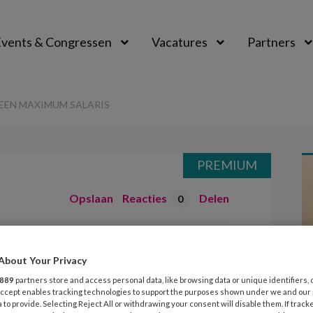
vents & Congressen
Vacatures
Partners
aal
EEN MAXIMUM SALARIS
PREMIUM
Opslaan
Reacties
Delen
0
rijgt geen
About Your Privacy
is
889
partners store and access personal data, like browsing data or unique identifiers, 
 Accept enables tracking technologies to support the purposes shown under we and our
 to provide. Selecting Reject All or withdrawing your consent will disable them. If track