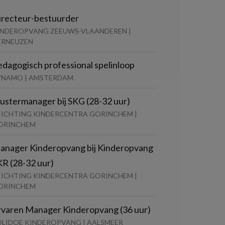
irecteur-bestuurder
INDEROPVANG ZEEUWS-VLAANDEREN |
ERNEUZEN
edagogisch professional spelinloop
YNAMO | AMSTERDAM
lustermanager bij SKG (28-32 uur)
TICHTING KINDERCENTRA GORINCHEM |
ORINCHEM
anager Kinderopvang bij Kinderopvang
KR (28-32 uur)
TICHTING KINDERCENTRA GORINCHEM |
ORINCHEM
rvaren Manager Kinderopvang (36 uur)
OLIDOE KINDEROPVANG | AALSMEER