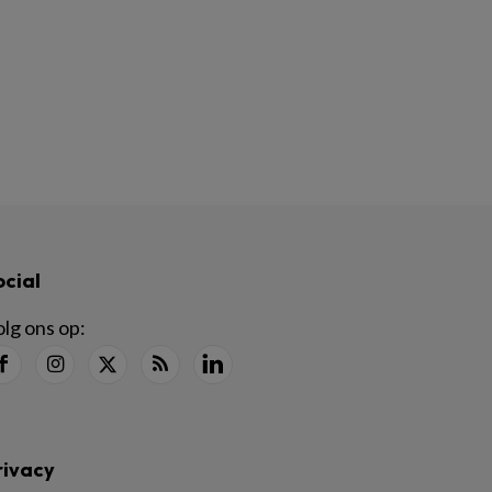
ocial
lg ons op:
rivacy