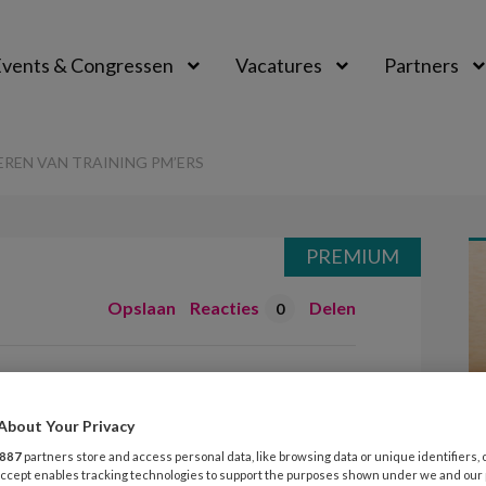
vents & Congressen
Vacatures
Partners
aal
EREN VAN TRAINING PM’ERS
PREMIUM
Opslaan
Reacties
Delen
0
teren van training
About Your Privacy
887
partners store and access personal data, like browsing data or unique identifiers, 
 Accept enables tracking technologies to support the purposes shown under we and our