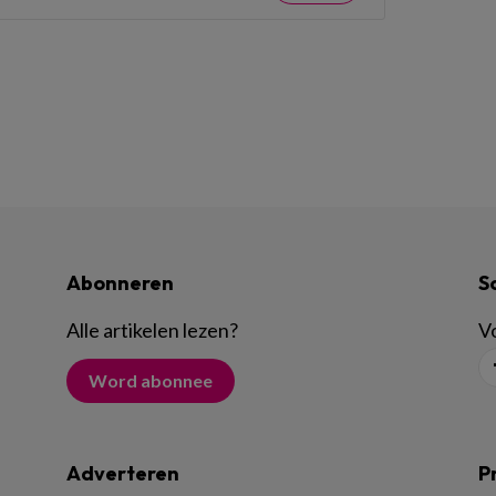
Abonneren
S
Alle artikelen lezen
?
Vo
Word abonnee
Adverteren
P