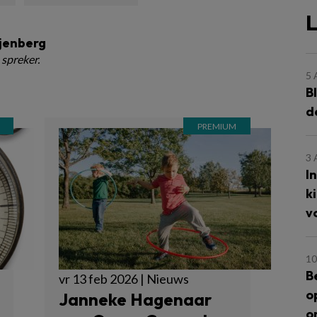
L
ijenberg
 spreker.
5
B
d
3
I
k
v
10
B
vr 13 feb 2026 | Nieuws
o
Janneke Hagenaar
o