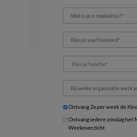
Wat
is
je
e-
Kies
mailadres?
je
*
*
wachtwoord*
*
Kies
je
functie
*
Bij
welke
organisatie
werk
Untitled
Ontvang 2x per week de Kin
je?
Ontvang iedere zondag het
Weekoverzicht