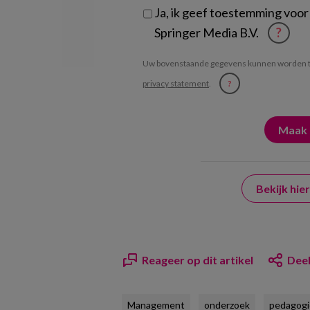
Ja, ik geef toestemming voor
Springer Media B.V.
?
Uw bovenstaande gegevens kunnen worden t
privacy statement
.
?
Bekijk hi
Reageer op dit artikel
Deel
Management
onderzoek
pedagogi