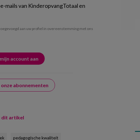
 e-mails van KinderopvangTotaal en
oegevoegd aan uw profiel in overeenstemming met ons
er onze abonnementen
 dit artikel
ek
pedagogische kwaliteit