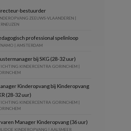
irecteur-bestuurder
INDEROPVANG ZEEUWS-VLAANDEREN |
ERNEUZEN
edagogisch professional spelinloop
YNAMO | AMSTERDAM
lustermanager bij SKG (28-32 uur)
TICHTING KINDERCENTRA GORINCHEM |
ORINCHEM
anager Kinderopvang bij Kinderopvang
KR (28-32 uur)
TICHTING KINDERCENTRA GORINCHEM |
ORINCHEM
rvaren Manager Kinderopvang (36 uur)
OLIDOE KINDEROPVANG | AALSMEER