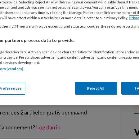
medewerkers heeft effect op de
 to provide. Selecting Reject All or withdrawing your consent will disable them. If track
me content and ads you see may not be as relevant to you. You can resurface this menu
Voorwaarde: een goed programma dat
ithdraw consent at any time by clicking the Manage Preferences link on the bottom of 
 will have effect within our Website. For more details, refer to our Privacy Policy.
Priva
hoolde trainers. Veel trainingsuren
ther not? Then we only place essential and statistical cookies, these do not record an
s de Duitse onderzoeker Franziska
r partners process data to provide:
geolocation data. Actively scan device characteristics for identification. Store and/or 
 on a device. Personalised advertising and content, advertising and content measurem
d services development.
tners (vendors)
EGISTREREN
Preferences
Reject All
I 
t artikel lezen?
en lees 2 artikelen gratis per maand
of abonnement?
Log dan in
V