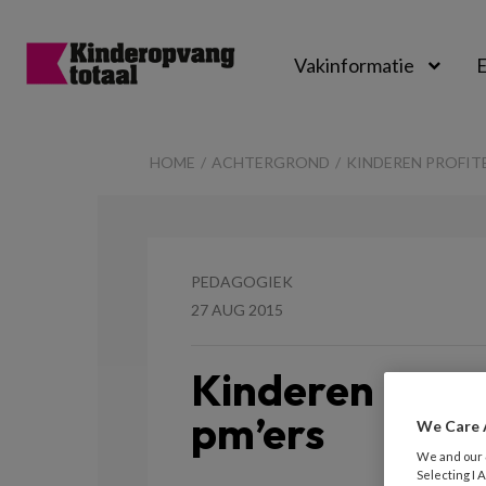
Vakinformatie
E
Kinderopvangtot
HOME
ACHTERGROND
KINDEREN PROFIT
PEDAGOGIEK
27 AUG 2015
Kinderen profi
pm’ers
We Care 
We and our
Selecting I