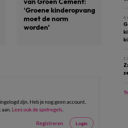
van Groen Cement:
‘Groene kinderopvang
moet de norm
6 
G
worden’
k
k
1 
Z
z
T
ngelogd zijn. Heb je nog geen account,
 aan.
Lees ook de spelregels
.
Registreren
Login