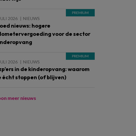
JULI 2026
NIEUWS
oed nieuws: hogere
ilometervergoeding voor de sector
inderopvang
JULI 2026
NIEUWS
zp’ers in de kinderopvang: waarom
e écht stoppen (of blijven)
oon meer nieuws