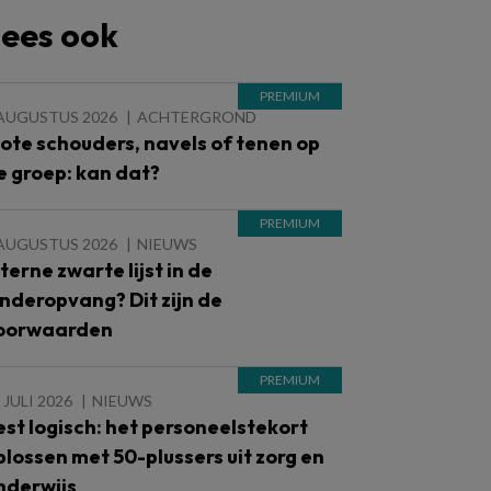
ees ook
 AUGUSTUS 2026
ACHTERGROND
lote schouders, navels of tenen op
e groep: kan dat?
 AUGUSTUS 2026
NIEUWS
nterne zwarte lijst in de
inderopvang? Dit zijn de
oorwaarden
 JULI 2026
NIEUWS
est logisch: het personeelstekort
plossen met 50-plussers uit zorg en
nderwijs