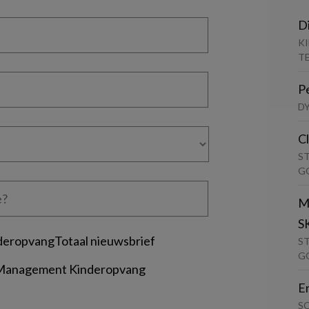
D
K
T
P
D
C
S
G
M
S
deropvangTotaal nieuwsbrief
S
G
 Management Kinderopvang
E
S