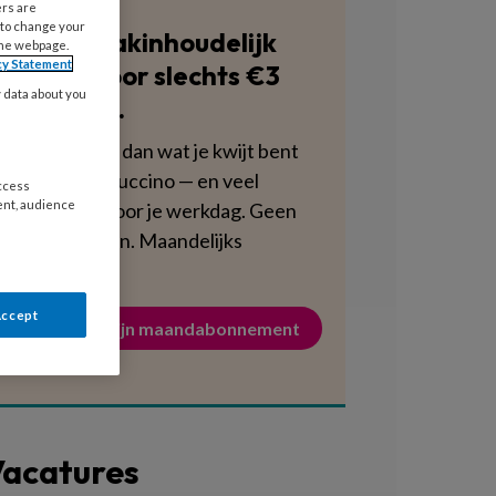
ers are
 to change your
Blijf vakinhoudelijk
the webpage.
cy Statement
scherp voor slechts €3
y data about you
per week.
Dat is minder dan wat je kwijt bent
aan een cappuccino — en veel
access
ent, audience
voedzamer voor je werkdag. Geen
verplichtingen. Maandelijks
opzegbaar.
Accept
Activeer mijn maandabonnement
acatures