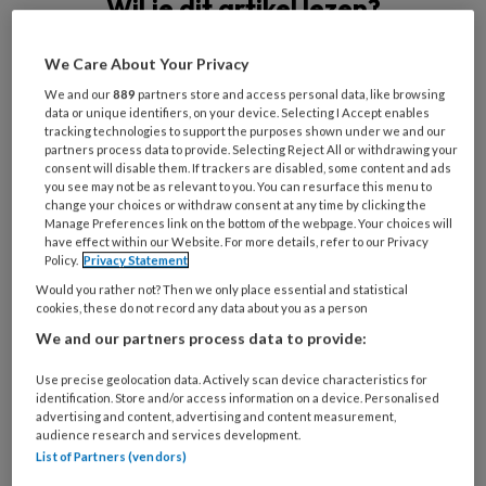
Wil je dit artikel lezen?
Maak gratis een account aan en lees 2
We Care About Your Privacy
artikelen gratis per maand
We and our
889
partners store and access personal data, like browsing
data or unique identifiers, on your device. Selecting I Accept enables
Al een account of abonnement?
Log dan in
tracking technologies to support the purposes shown under we and our
partners process data to provide. Selecting Reject All or withdrawing your
consent will disable them. If trackers are disabled, some content and ads
you see may not be as relevant to you. You can resurface this menu to
Wat
change your choices or withdraw consent at any time by clicking the
is
Manage Preferences link on the bottom of the webpage. Your choices will
have effect within our Website. For more details, refer to our Privacy
je
Policy.
Privacy Statement
e-
Kies
Would you rather not? Then we only place essential and statistical
mailadres?
je
cookies, these do not record any data about you as a person
*
*
wachtwoord*
*
We and our partners process data to provide:
Kies
Use precise geolocation data. Actively scan device characteristics for
je
identification. Store and/or access information on a device. Personalised
functie
*
advertising and content, advertising and content measurement,
audience research and services development.
Bij
List of Partners (vendors)
welke